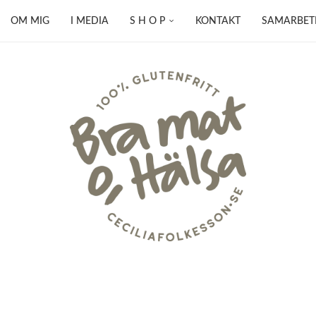
OM MIG
I MEDIA
S H O P
KONTAKT
SAMARBET