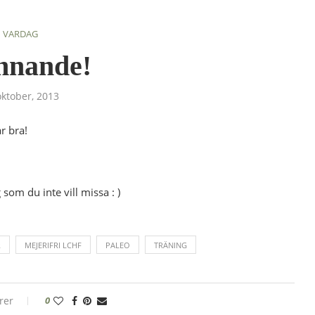
VARDAG
nnande!
oktober, 2013
r bra!
 som du inte vill missa : )
R
MEJERIFRI LCHF
PALEO
TRÄNING
rer
0