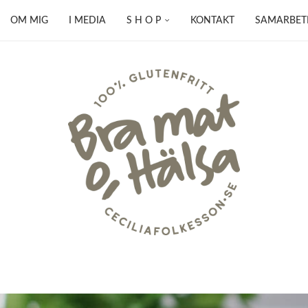
OM MIG
I MEDIA
S H O P
KONTAKT
SAMARBET