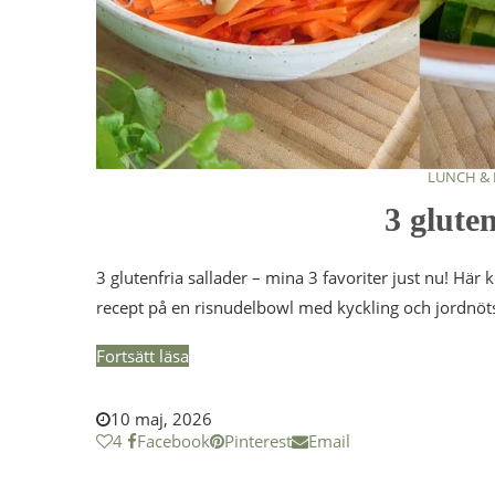
LUNCH &
3 gluten
3 glutenfria sallader – mina 3 favoriter just nu! Här
recept på en risnudelbowl med kyckling och jordnöts
Fortsätt läsa
10 maj, 2026
4
Facebook
Pinterest
Email