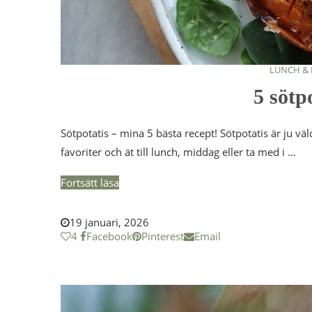
LUNCH &
5 sötp
Sötpotatis – mina 5 bästa recept! Sötpotatis är ju vä
favoriter och ät till lunch, middag eller ta med i …
Fortsätt läsa
19 januari, 2026
4
Facebook
Pinterest
Email