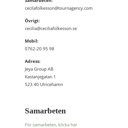
Samarbeten:
cecilafolkesson@tournagency.
com
Övrigt:
cecilia@ceciliafolkesson.se
Mobil:
0762-20 95 98
Adress:
Jeya Group AB
Kastanjegatan 1
523 40 Ulricehamn
Samarbeten
För samarbeten, klicka här