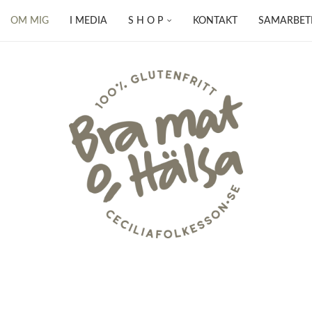
OM MIG
I MEDIA
S H O P
KONTAKT
SAMARBET