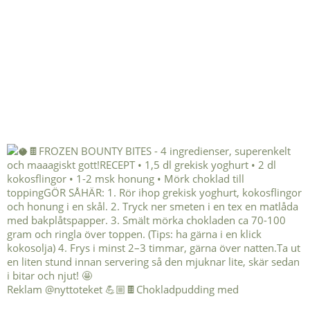
Reklam @nyttoteket 💪🏼🍫Chokladpudding med