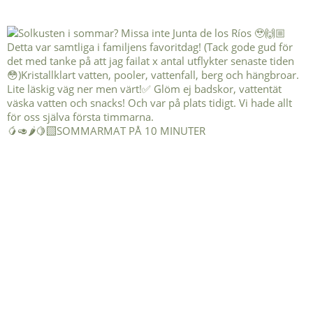
🥭🥑🌶️🍋‍🟩SOMMARMAT PÅ 10 MINUTER