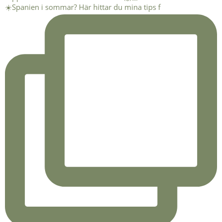
☀️Spanien i sommar? Här hittar du mina tips f