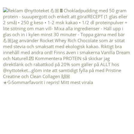
☀️💦Sommarfavorit i repris! Mitt mest virala