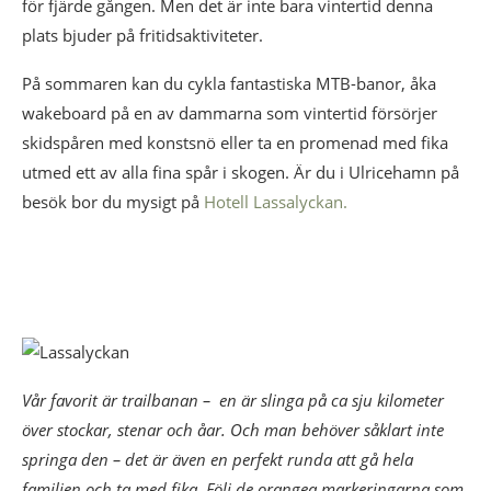
för fjärde gången. Men det är inte bara vintertid denna
plats bjuder på fritidsaktiviteter.
På sommaren kan du cykla fantastiska MTB-banor, åka
wakeboard på en av dammarna som vintertid försörjer
skidspåren med konstsnö eller ta en promenad med fika
utmed ett av alla fina spår i skogen. Är du i Ulricehamn på
besök bor du mysigt på
Hotell Lassalyckan.
Vår favorit är trailbanan – en är slinga på ca sju kilometer
över stockar, stenar och åar. Och man behöver såklart inte
springa den – det är även en perfekt runda att gå hela
familjen och ta med fika. Följ de orangea markeringarna som