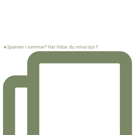
☀️Spanien i sommar? Här hittar du mina tips f