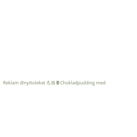
Reklam @nyttoteket 💪🏼🍫Chokladpudding med