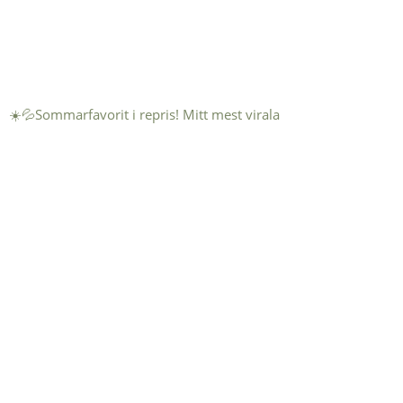
☀️💦Sommarfavorit i repris! Mitt mest virala