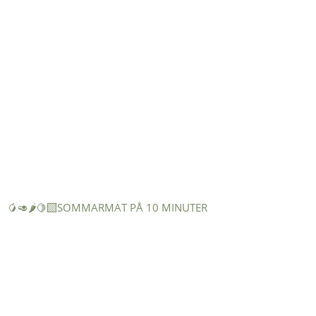
🥭🥑🌶️🍋‍🟩SOMMARMAT PÅ 10 MINUTER