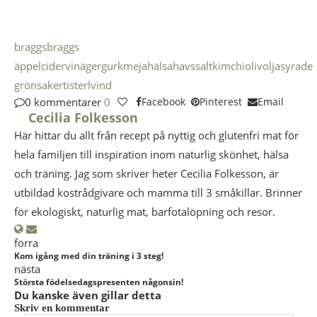
braggs
braggs
äppelcidervinäger
gurkmeja
hälsa
havssalt
kimchi
olivolja
syrade
grönsaker
tisterlvind
0 kommentarer
0
Facebook
Pinterest
Email
Cecilia Folkesson
Här hittar du allt från recept på nyttig och glutenfri mat för
hela familjen till inspiration inom naturlig skönhet, hälsa
och träning. Jag som skriver heter Cecilia Folkesson, är
utbildad kostrådgivare och mamma till 3 småkillar. Brinner
för ekologiskt, naturlig mat, barfotalöpning och resor.
förra
Kom igång med din träning i 3 steg!
nästa
Största födelsedagspresenten någonsin!
Du kanske även gillar detta
Skriv en kommentar