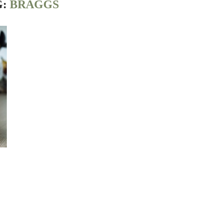
G:
BRAGGS