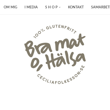
OM MIG
I MEDIA
S H O P
KONTAKT
SAMARBET