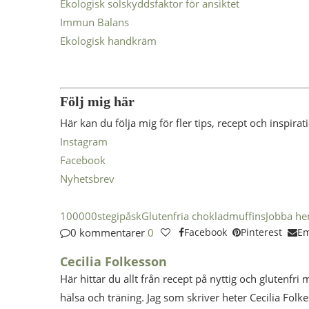
Ekologisk solskyddsfaktor för ansiktet
Immun Balans
Ekologisk handkräm
Följ mig här
Här kan du följa mig för fler tips, recept och inspirat
Instagram
Facebook
Nyhetsbrev
100000stegipåsk
Glutenfria chokladmuffins
Jobba he
0 kommentarer
0
Facebook
Pinterest
Em
Cecilia Folkesson
Här hittar du allt från recept på nyttig och glutenfri 
hälsa och träning. Jag som skriver heter Cecilia Folk