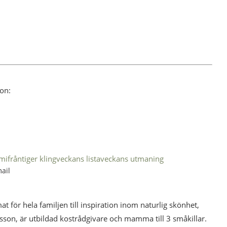
ion:
mifrån
tiger kling
veckans lista
veckans utmaning
ail
mat för hela familjen till inspiration inom naturlig skönhet,
esson, är utbildad kostrådgivare och mamma till 3 småkillar.