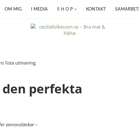
OM MIG
I MEDIA
S H O P
KONTAKT
SAMARBET
 den perfekta
ler annonslänkar –