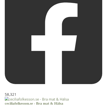
58,321
ceciliafolkesson.se - Bra mat & Hälsa