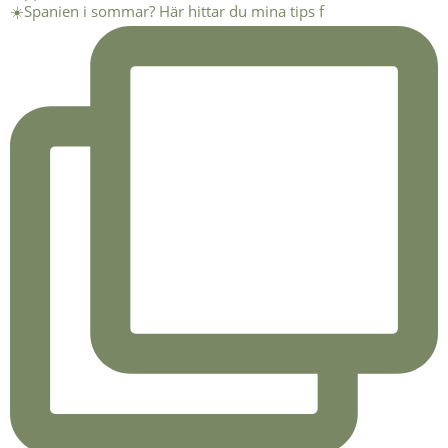
☀️Spanien i sommar? Här hittar du mina tips f