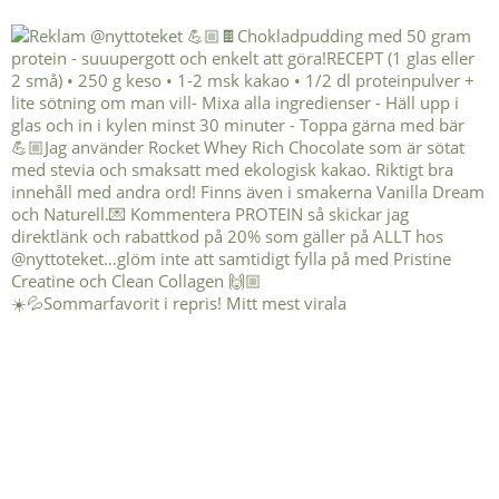
☀️💦Sommarfavorit i repris! Mitt mest virala