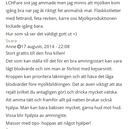
LCHFare sist jag ammade men jag minns att mjölken kom
igång bra när jag åt riktigt fet animalisk mat. Fläskkotletter
med fettrand, feta revben, karre osv Mjölkproduktionen
kickade igång bara.
Hur som så ser det väldigt gott ut =)
Svara
Anne
17 augusti, 2014 - 22:08
Stort grattis till den fina killen!
Det som kan ställa till det för en bra amningsstart kan vara
lågt blodvärde och om man är förlöst med kejsarsnitt.
Kroppen kan prioritera läkningen och att häva det låga
blodvärdet före mjölkbildningen. Det är även viktigt att äta
rejält (vilket du antagligen gör) och dricka mycket vätska.
Att amma tätt och framför allt på natten brukar också
hjälpa. Man kan bära bäbisen mycket, gärna hud mot hud.
Vissa blir hjälpta av amningste.
Massor med tips- hoppas att något hjälper!