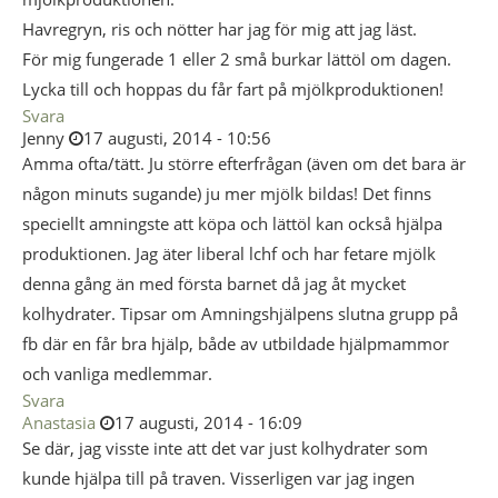
Havregryn, ris och nötter har jag för mig att jag läst.
För mig fungerade 1 eller 2 små burkar lättöl om dagen.
Lycka till och hoppas du får fart på mjölkproduktionen!
Svara
Jenny
17 augusti, 2014 - 10:56
Amma ofta/tätt. Ju större efterfrågan (även om det bara är
någon minuts sugande) ju mer mjölk bildas! Det finns
speciellt amningste att köpa och lättöl kan också hjälpa
produktionen. Jag äter liberal lchf och har fetare mjölk
denna gång än med första barnet då jag åt mycket
kolhydrater. Tipsar om Amningshjälpens slutna grupp på
fb där en får bra hjälp, både av utbildade hjälpmammor
och vanliga medlemmar.
Svara
Anastasia
17 augusti, 2014 - 16:09
Se där, jag visste inte att det var just kolhydrater som
kunde hjälpa till på traven. Visserligen var jag ingen