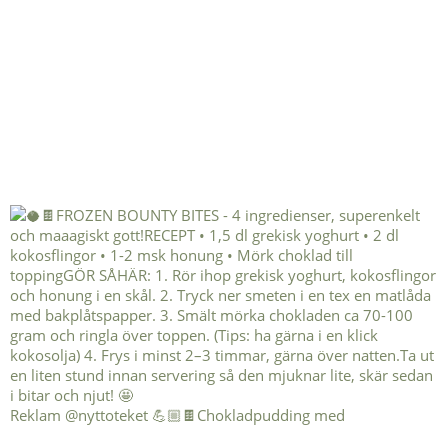
Reklam @nyttoteket 💪🏼🍫Chokladpudding med