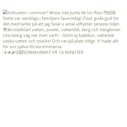
🥭🥑🌶️🍋‍🟩SOMMARMAT PÅ 10 MINUTER