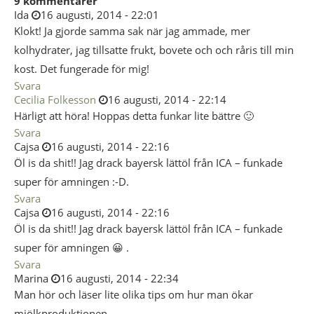
9 kommentarer
Ida
16 augusti, 2014 - 22:01
Klokt! Ja gjorde samma sak när jag ammade, mer
kolhydrater, jag tillsatte frukt, bovete och och råris till min
kost. Det fungerade för mig!
Svara
Cecilia Folkesson
16 augusti, 2014 - 22:14
Härligt att höra! Hoppas detta funkar lite bättre 🙂
Svara
Cajsa
16 augusti, 2014 - 22:16
Öl is da shit!! Jag drack bayersk lättöl från ICA – funkade
super för amningen :-D.
Svara
Cajsa
16 augusti, 2014 - 22:16
Öl is da shit!! Jag drack bayersk lättöl från ICA – funkade
super för amningen 😀 .
Svara
Marina
16 augusti, 2014 - 22:34
Man hör och läser lite olika tips om hur man ökar
mjölkproduktionen.