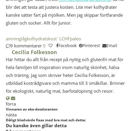
blir det att testa att justera kosten. Lite mer kolhydrater
kanske sätter fart på mjölken. Men jag skippar fortfarande
gluten och socker. Allt för Junior.
amning
lågkolhydratskost¨
LCHF
paleo
9 kommentarer
0
Facebook
Pinterest
Email
Cecilia Folkesson
Här hittar du allt från recept på nyttig och glutenfri mat för
hela familjen till inspiration inom naturlig skönhet, hälsa
och träning. Jag som skriver heter Cecilia Folkesson, är
utbildad kostrådgivare och mamma till 3 småkillar. Brinner
för ekologiskt, naturlig mat, barfotalöpning och resor.
förra
Vinnaren av eko-deodoranten
nästa
Dåligt blodvärde fixas med bra mat och detta:
Du kanske även gillar detta