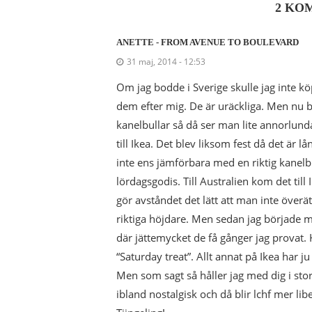
2 KO
ANETTE - FROM AVENUE TO BOULEVARD
31 maj, 2014 - 12:53
Om jag bodde i Sverige skulle jag inte k
dem efter mig. De är uräckliga. Men nu b
kanelbullar så då ser man lite annorlund
till Ikea. Det blev liksom fest då det är l
inte ens jämförbara med en riktig kanelbul
lördagsgodis. Till Australien kom det till
gör avståndet det lätt att man inte överät
riktiga höjdare. Men sedan jag började med
där jättemycket de få gånger jag provat. H
“Saturday treat”. Allt annat på Ikea har j
Men som sagt så håller jag med dig i stor
ibland nostalgisk och då blir lchf mer lib