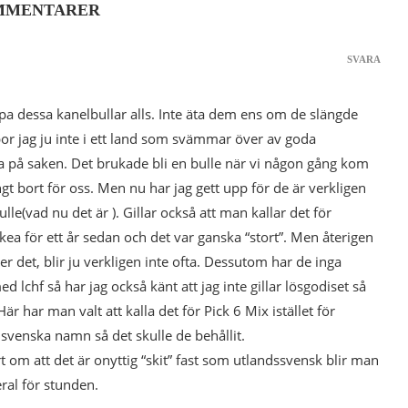
MMENTARER
SVARA
öpa dessa kanelbullar alls. Inte äta dem ens om de slängde
or jag ju inte i ett land som svämmar över av goda
a på saken. Det brukade bli en bulle när vi någon gång kom
ångt bort för oss. Men nu har jag gett upp för de är verkligen
le(vad nu det är ). Gillar också att man kallar det för
 Ikea för ett år sedan och det var ganska “stort”. Men återigen
er det, blir ju verkligen inte ofta. Dessutom har de inga
 lchf så har jag också känt att jag inte gillar lösgodiset så
är har man valt att kalla det för Pick 6 Mix istället för
u svenska namn så det skulle de behållit.
t om att det är onyttig “skit” fast som utlandssvensk blir man
eral för stunden.