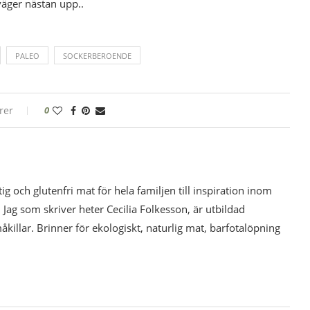
väger nästan upp..
PALEO
SOCKERBEROENDE
rer
0
tig och glutenfri mat för hela familjen till inspiration inom
 Jag som skriver heter Cecilia Folkesson, är utbildad
illar. Brinner för ekologiskt, naturlig mat, barfotalöpning