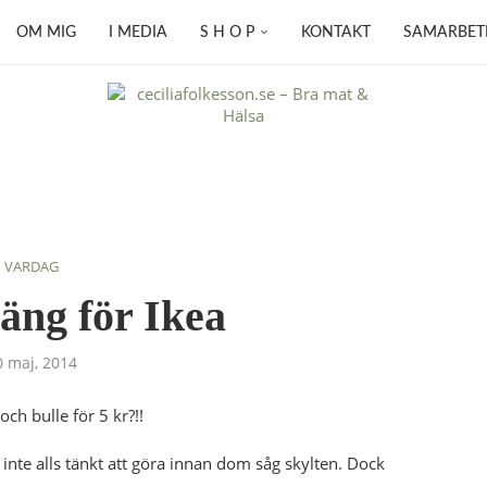
OM MIG
I MEDIA
S H O P
KONTAKT
SAMARBET
VARDAG
äng för Ikea
0 maj, 2014
 och bulle för 5 kr?!!
nte alls tänkt att göra innan dom såg skylten. Dock