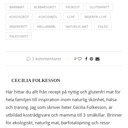
BARNMAT
BLÅBÄRSGRÖT
FRUKOST
GLUTENFRITT
KOKOSGRÖT
KOKOSMJÖL
LCHF
MEJERFRI LCHF
MEJERIFRITT
MELLANMÅL
NATURLIG MAT
PALEO
PALEOGRÖT
3 kommentarer
0
CECILIA FOLKESSON
Här hittar du allt från recept på nyttig och glutenfri mat för
hela familjen till inspiration inom naturlig skönhet, hälsa
och träning. Jag som skriver heter Cecilia Folkesson, är
utbildad kostrådgivare och mamma till 3 småkillar. Brinner
för ekologiskt, naturlig mat, barfotalöpning och resor.