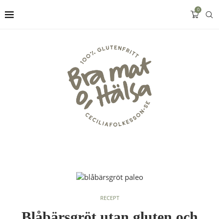
0
RECEPT
Blåbärsgröt utan gluten och