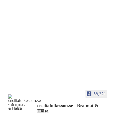
58,321
ceciliafolkesson.se - Bra mat &
Hälsa