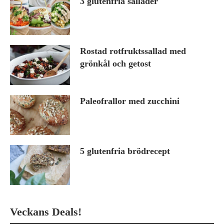
3 glutenfria sallader
Rostad rotfruktssallad med
grönkål och getost
Paleofrallor med zucchini
5 glutenfria brödrecept
Veckans Deals!