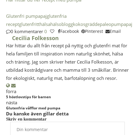
Glutenfri pumpapaj
glutenfria
recept
glutenfritt
hälsa
hälsoblogg
kokosgrädde
paleo
pumpapaj
0 kommentarer
0
Facebook
Pinterest
Email
Cecilia Folkesson
Här hittar du allt från recept på nyttig och glutenfri mat för
hela familjen till inspiration inom naturlig skönhet, hälsa
och träning. Jag som skriver heter Cecilia Folkesson, är
utbildad kostrådgivare och mamma till 3 småkillar. Brinner
för ekologiskt, naturlig mat, barfotalöpning och resor.
förra
5 höstlovstips för barnen
nästa
Glutenfria våfflor med pumpa
Du kanske även gillar detta
Skriv en kommentar