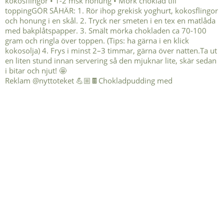
Reklam @nyttoteket 💪🏼🍫Chokladpudding med