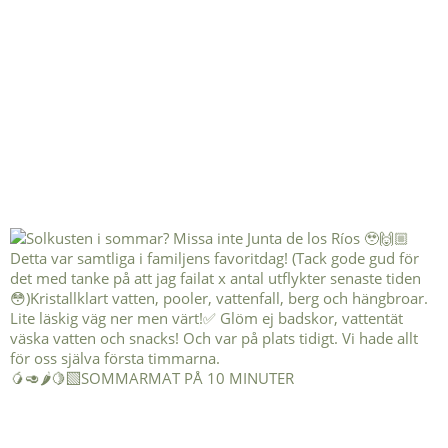
🥭🥑🌶️🍋‍🟩SOMMARMAT PÅ 10 MINUTER