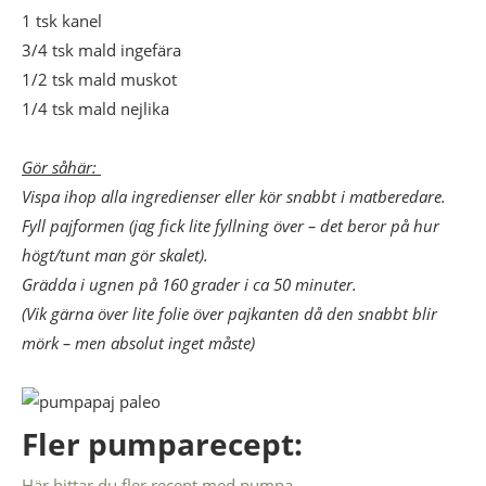
1 tsk kanel
3/4 tsk mald ingefära
1/2 tsk mald muskot
1/4 tsk mald nejlika
Gör såhär:
Vispa ihop alla ingredienser eller kör snabbt i matberedare.
Fyll pajformen (jag fick lite fyllning över – det beror på hur
högt/tunt man gör skalet).
Grädda i ugnen på 160 grader i ca 50 minuter.
(Vik gärna över lite folie över pajkanten då den snabbt blir
mörk – men absolut inget måste)
Fler pumparecept:
Här hittar du fler recept med pumpa