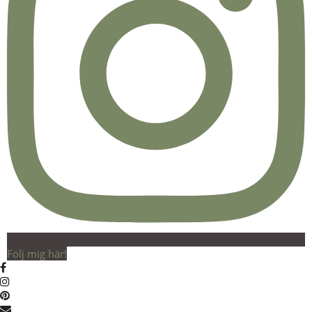
Följ mig här!