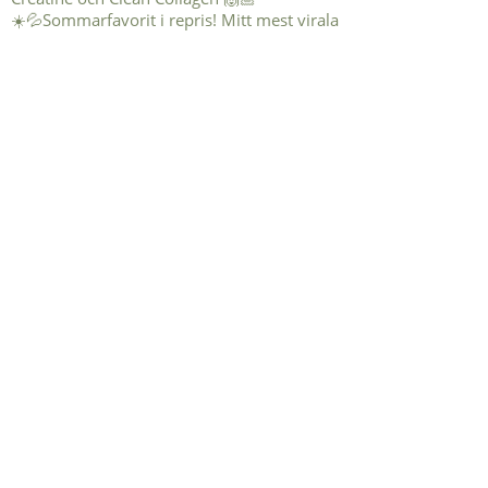
☀️💦Sommarfavorit i repris! Mitt mest virala