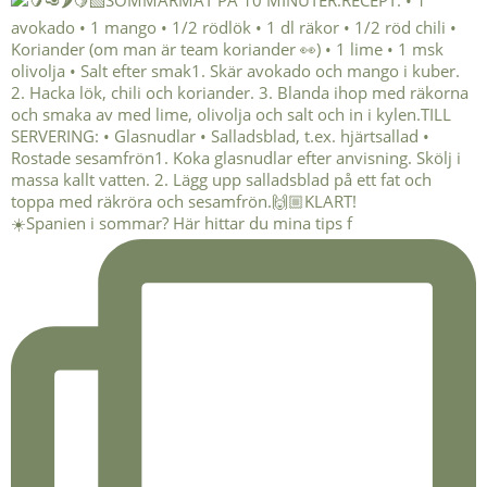
☀️Spanien i sommar? Här hittar du mina tips f