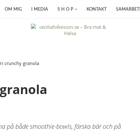
OM MIG
I MEDIA
S H O P
KONTAKT
SAMARBET
 granola
t ha på både smoothie-bowls, färska bär och på