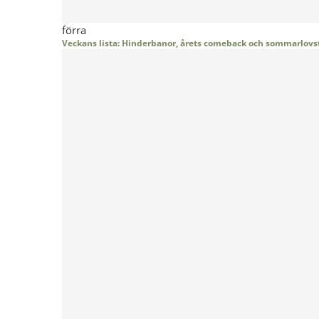
förra
Veckans lista: Hinderbanor, årets comeback och sommarlovst