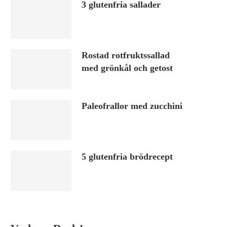
3 glutenfria sallader
Rostad rotfruktssallad
med grönkål och getost
Paleofrallor med zucchini
5 glutenfria brödrecept