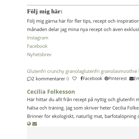
Följ mig här:
Följ mig gärna här för fler tips, recept och inspirat
månaden delar jag mina nya recept och även exklusi
Instagram
Facebook
Nyhetsbrev
Glutenfri crunchy granola
glutenfri granola
smoothie
2 kommentarer
0
Facebook
Pinterest
Em
Cecilia Folkesson
Här hittar du allt från recept på nyttig och glutenfri 
hälsa och träning. Jag som skriver heter Cecilia Folk
Brinner för ekologiskt, naturlig mat, barfotalöpning 