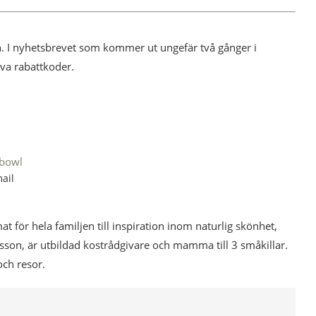
ion. I nyhetsbrevet som kommer ut ungefär två gånger i
va rabattkoder.
 bowl
ail
mat för hela familjen till inspiration inom naturlig skönhet,
esson, är utbildad kostrådgivare och mamma till 3 småkillar.
och resor.