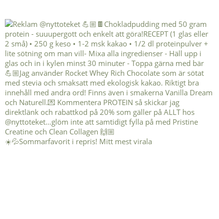
☀️💦Sommarfavorit i repris! Mitt mest virala