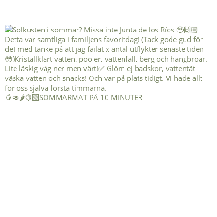
🥭🥑🌶️🍋‍🟩SOMMARMAT PÅ 10 MINUTER