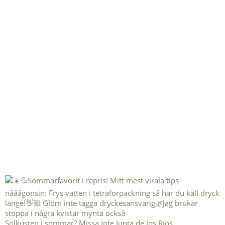
Solkusten i sommar? Missa inte Junta de los Ríos