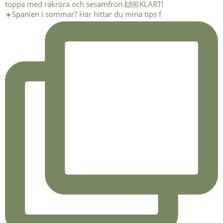
☀️Spanien i sommar? Här hittar du mina tips f