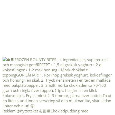
Reklam @nyttoteket 💪🏼🍫Chokladpudding med