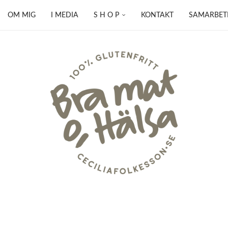
OM MIG
I MEDIA
S H O P
KONTAKT
SAMARBET