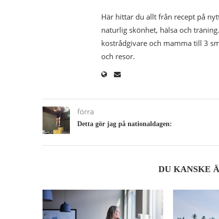
Här hittar du allt från recept på nyt
naturlig skönhet, hälsa och träning.
kostrådgivare och mamma till 3 småk
och resor.
förra
Detta gör jag på nationaldagen:
DU KANSKE 