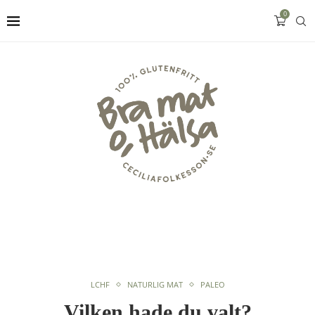
0
LCHF
NATURLIG MAT
PALEO
Vilken hade du valt?