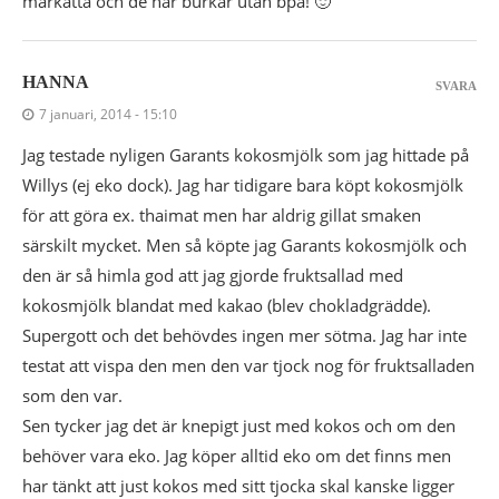
markatta och de har burkar utan bpa! 🙂
HANNA
SVARA
7 januari, 2014 - 15:10
Jag testade nyligen Garants kokosmjölk som jag hittade på
Willys (ej eko dock). Jag har tidigare bara köpt kokosmjölk
för att göra ex. thaimat men har aldrig gillat smaken
särskilt mycket. Men så köpte jag Garants kokosmjölk och
den är så himla god att jag gjorde fruktsallad med
kokosmjölk blandat med kakao (blev chokladgrädde).
Supergott och det behövdes ingen mer sötma. Jag har inte
testat att vispa den men den var tjock nog för fruktsalladen
som den var.
Sen tycker jag det är knepigt just med kokos och om den
behöver vara eko. Jag köper alltid eko om det finns men
har tänkt att just kokos med sitt tjocka skal kanske ligger