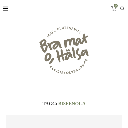
0
TAGG:
BISFENOL A