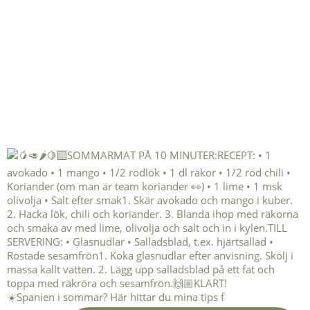
☀️Spanien i sommar? Här hittar du mina tips f