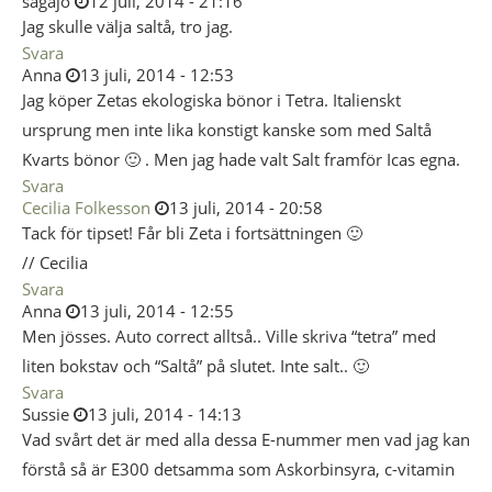
sagajo
12 juli, 2014 - 21:16
Jag skulle välja saltå, tro jag.
Svara
Anna
13 juli, 2014 - 12:53
Jag köper Zetas ekologiska bönor i Tetra. Italienskt
ursprung men inte lika konstigt kanske som med Saltå
Kvarts bönor 🙂 . Men jag hade valt Salt framför Icas egna.
Svara
Cecilia Folkesson
13 juli, 2014 - 20:58
Tack för tipset! Får bli Zeta i fortsättningen 🙂
// Cecilia
Svara
Anna
13 juli, 2014 - 12:55
Men jösses. Auto correct alltså.. Ville skriva “tetra” med
liten bokstav och “Saltå” på slutet. Inte salt.. 🙂
Svara
Sussie
13 juli, 2014 - 14:13
Vad svårt det är med alla dessa E-nummer men vad jag kan
förstå så är E300 detsamma som Askorbinsyra, c-vitamin