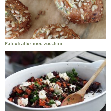
Paleofrallor med zucchini