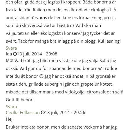
och ofarligt då det ej lagras i kroppen. Båda bönorna är
fraktade från Italien men de ena är odlade ekologiskt. Å
andra sidan förvaras de i en konservförpackning precis
som du skriver..så vad är bäst tro? Vad ska man
välja..tetran eller ekologiskt i konserv? Jag tycker det är
svårt. Tack för många bra inlägg på din blogg. Kul läsning!
Svara
Ida
13 juli, 2014 - 20:08
Mä! Vad trött jag blir, men visst skulle jag välja Saltå jag
också. Vad gör du för spännande med bönorna? Trodde
inte du åt bönor 😉 Jag har också snöat in på grönsaker
sista tiden, grillade aubergin igår och gröpte ur köttet,
mixade det tillsammans med vitlök,olja, citronsaft och salt!
Gott tillbehör!
Svara
Cecilia Folkesson
13 juli, 2014 - 20:56
Hej!
Brukar inte äta bönor, men de senaste veckorna har jag