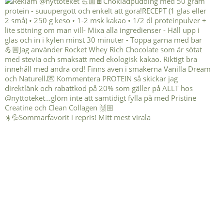
☀️💦Sommarfavorit i repris! Mitt mest virala