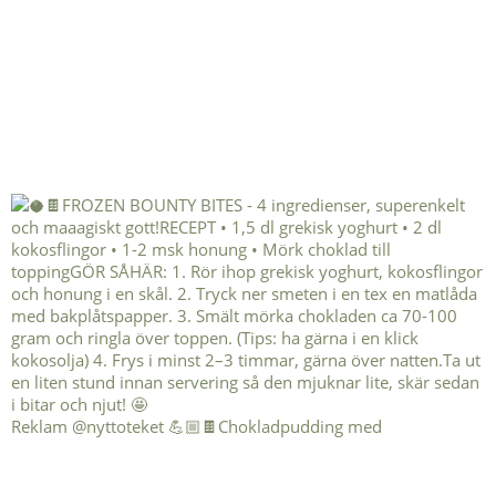
Reklam @nyttoteket 💪🏼🍫Chokladpudding med