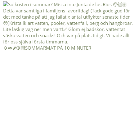
🥭🥑🌶️🍋‍🟩SOMMARMAT PÅ 10 MINUTER