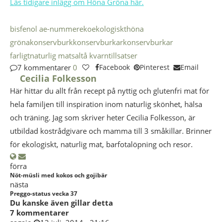
Läs tidigare inlägg om Höna Gröna här.
bisfenol a
e-nummer
eko
ekologiskt
höna
gröna
konservburk
konservburkar
konservburkar
farligt
naturlig mat
saltå kvarn
tillsatser
7 kommentarer
0
Facebook
Pinterest
Email
Cecilia Folkesson
Här hittar du allt från recept på nyttig och glutenfri mat för
hela familjen till inspiration inom naturlig skönhet, hälsa
och träning. Jag som skriver heter Cecilia Folkesson, är
utbildad kostrådgivare och mamma till 3 småkillar. Brinner
för ekologiskt, naturlig mat, barfotalöpning och resor.
förra
Nöt-müsli med kokos och gojibär
nästa
Preggo-status vecka 37
Du kanske även gillar detta
7 kommentarer