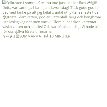
🥭🥑🌶️🍋‍🟩SOMMARMAT PÅ 10 MINUTER