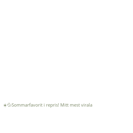
☀️💦Sommarfavorit i repris! Mitt mest virala