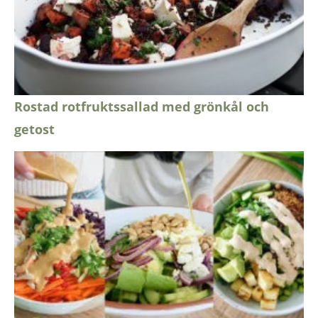
Rostad rotfruktssallad med grönkål och
getost