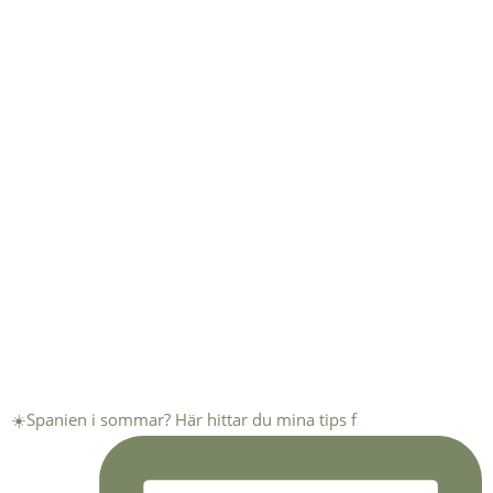
☀️Spanien i sommar? Här hittar du mina tips f