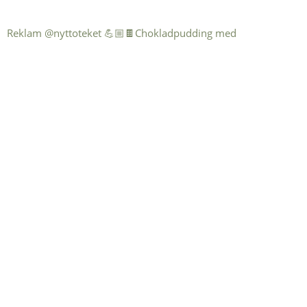
Reklam @nyttoteket 💪🏼🍫Chokladpudding med