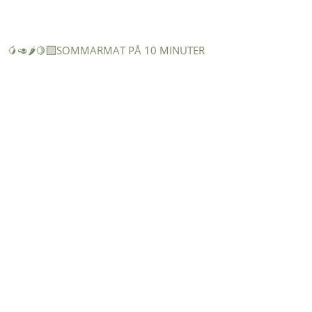
🥭🥑🌶️🍋‍🟩SOMMARMAT PÅ 10 MINUTER