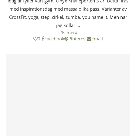
Idag är fyller vårt gym, Onyx Knalleporten 3 år. Detta firas
med inspirationsdag med massa olika pass. Varianter av
CrossFit, yoga, step, cirkel, zumba, you name it. Men när
jag kollar …
Läs mer
0
Facebook
Pinterest
Email