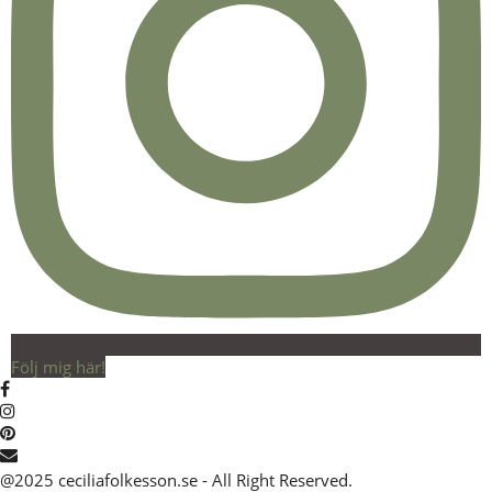
Följ mig här!
@2025 ceciliafolkesson.se - All Right Reserved.