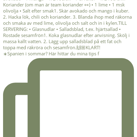
☀️Spanien i sommar? Här hittar du mina tips f