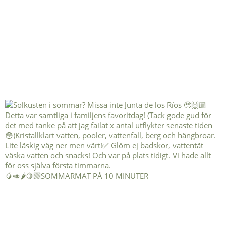
🥭🥑🌶️🍋‍🟩SOMMARMAT PÅ 10 MINUTER