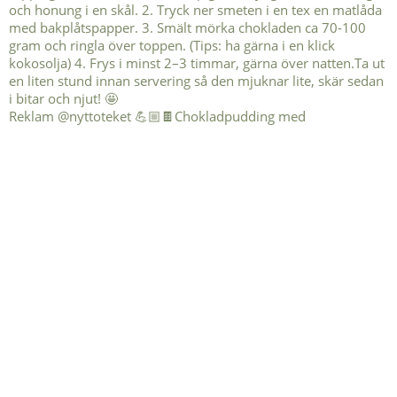
Reklam @nyttoteket 💪🏼🍫Chokladpudding med