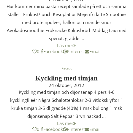
Här kommer mina bästa recept samlade på ett och samma
ställe! Frukost/lunch Kesoplättar Mejerifri latte Smoothie
med proteinpulver, hallon och mandelsmör
Avokadosmoothie Fröknäcke Kokosbröd Middag Lax med
spenat, grädde …
Läs mer
0
Facebook
Pinterest
Email
Recept
Kyckling med timjan
24 oktober, 2012
Kyckling med timjan och dijonsenap 4 pers 4-6
kycklingfileér Några Schalottenlökar 2-3 vitlöksklyftor 1
kruka timjan 3-5 dl grädde (40%) 1 msk buljong 1 msk
dijonsenap Salt Peppar Bryn hackad …
Läs mer
0
Facebook
Pinterest
Email