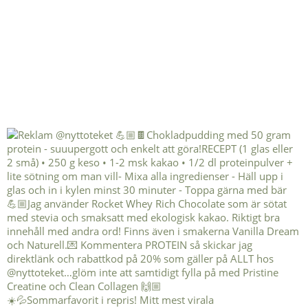
☀️💦Sommarfavorit i repris! Mitt mest virala