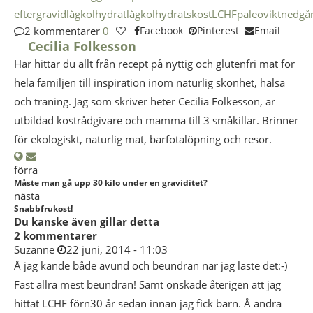
efter
gravid
lågkolhydrat
lågkolhydratskost
LCHF
paleo
viktnedgå
2 kommentarer
0
Facebook
Pinterest
Email
Cecilia Folkesson
Här hittar du allt från recept på nyttig och glutenfri mat för
hela familjen till inspiration inom naturlig skönhet, hälsa
och träning. Jag som skriver heter Cecilia Folkesson, är
utbildad kostrådgivare och mamma till 3 småkillar. Brinner
för ekologiskt, naturlig mat, barfotalöpning och resor.
förra
Måste man gå upp 30 kilo under en graviditet?
nästa
Snabbfrukost!
Du kanske även gillar detta
2 kommentarer
Suzanne
22 juni, 2014 - 11:03
Å jag kände både avund och beundran när jag läste det:-)
Fast allra mest beundran! Samt önskade återigen att jag
hittat LCHF förn30 år sedan innan jag fick barn. Å andra