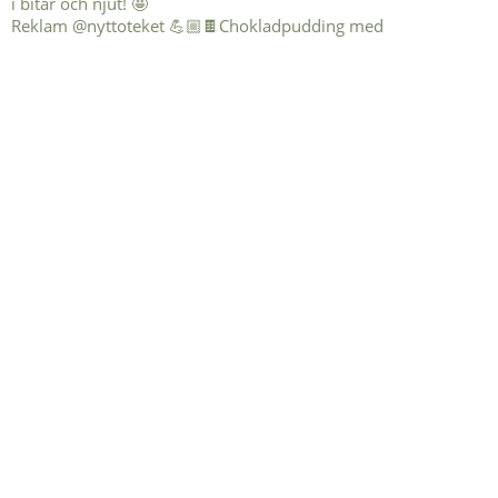
Reklam @nyttoteket 💪🏼🍫Chokladpudding med