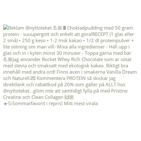
☀️💦Sommarfavorit i repris! Mitt mest virala