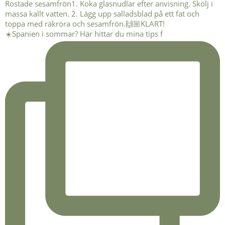
☀️Spanien i sommar? Här hittar du mina tips f