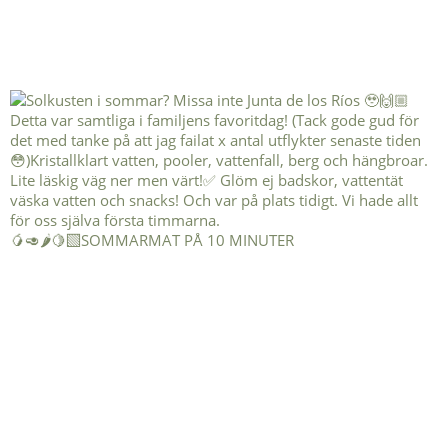
🥭🥑🌶️🍋‍🟩SOMMARMAT PÅ 10 MINUTER