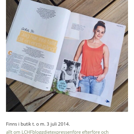
Finns i butik t. o m. 3 juli 2014.
allt om LCHF
blogg
diet
expressen
före efter
före och