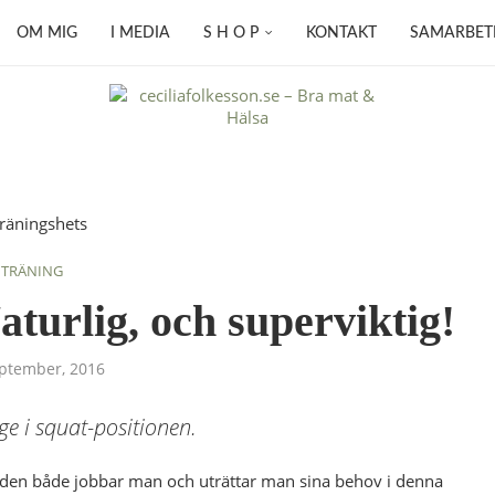
OM MIG
I MEDIA
S H O P
KONTAKT
SAMARBET
TRÄNING
aturlig, och superviktig!
ptember, 2016
e i squat-positionen.
ärlden både jobbar man och uträttar man sina behov i denna