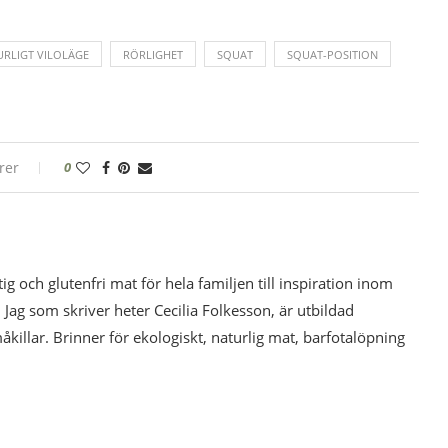
URLIGT VILOLÄGE
RÖRLIGHET
SQUAT
SQUAT-POSITION
rer
0
tig och glutenfri mat för hela familjen till inspiration inom
 Jag som skriver heter Cecilia Folkesson, är utbildad
illar. Brinner för ekologiskt, naturlig mat, barfotalöpning