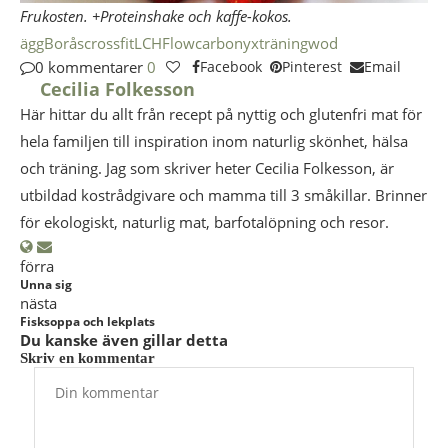
Frukosten. +Proteinshake och kaffe-kokos.
ägg
Borås
crossfit
LCHF
lowcarb
onyx
träning
wod
0 kommentarer
0
Facebook
Pinterest
Email
Cecilia Folkesson
Här hittar du allt från recept på nyttig och glutenfri mat för
hela familjen till inspiration inom naturlig skönhet, hälsa
och träning. Jag som skriver heter Cecilia Folkesson, är
utbildad kostrådgivare och mamma till 3 småkillar. Brinner
för ekologiskt, naturlig mat, barfotalöpning och resor.
förra
Unna sig
nästa
Fisksoppa och lekplats
Du kanske även gillar detta
Skriv en kommentar