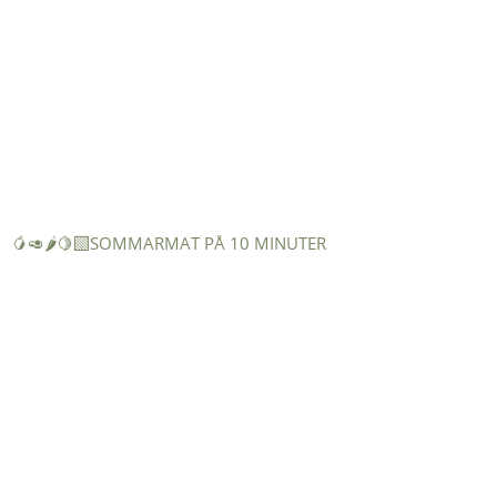
🥭🥑🌶️🍋‍🟩SOMMARMAT PÅ 10 MINUTER