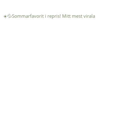
☀️💦Sommarfavorit i repris! Mitt mest virala