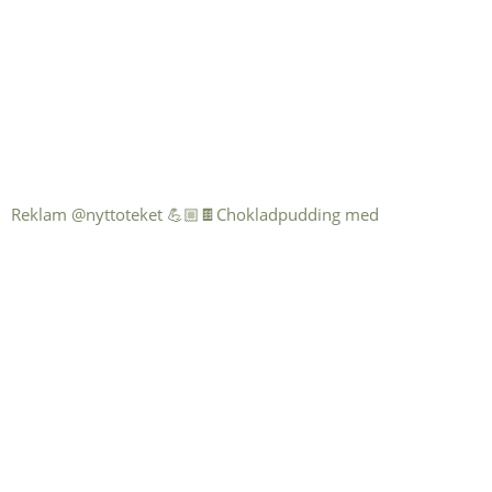
Reklam @nyttoteket 💪🏼🍫Chokladpudding med