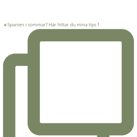
☀️Spanien i sommar? Här hittar du mina tips f