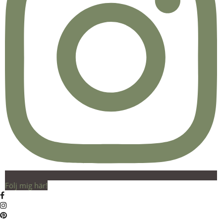
Följ mig här!