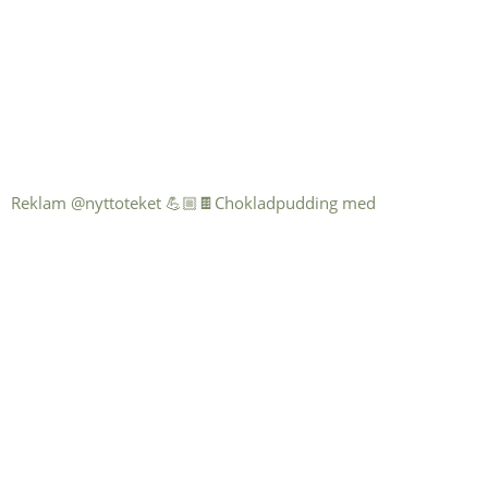
Reklam @nyttoteket 💪🏼🍫Chokladpudding med