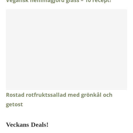
Vegansk hemmagjord glass – 10 recept!
Rostad rotfruktssallad med grönkål och
getost
Veckans Deals!