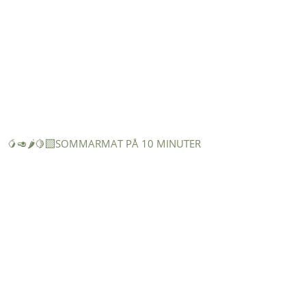
🥭🥑🌶️🍋‍🟩SOMMARMAT PÅ 10 MINUTER