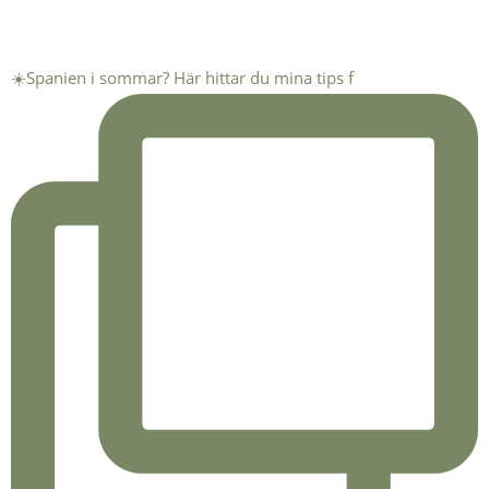
☀️Spanien i sommar? Här hittar du mina tips f