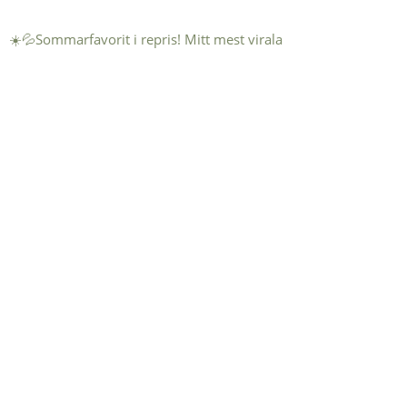
☀️💦Sommarfavorit i repris! Mitt mest virala