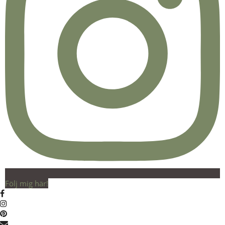
Följ mig här!