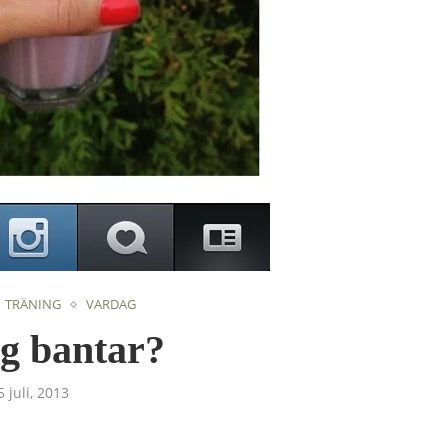
TRÄNING
VARDAG
g bantar?
5 juli, 2013