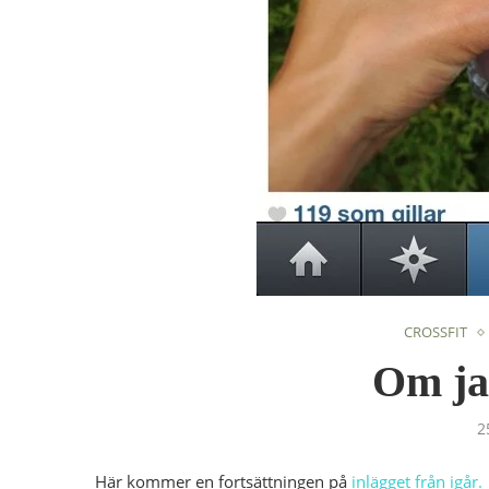
CROSSFIT
Om ja
2
Här kommer en fortsättningen på
inlägget från igår.