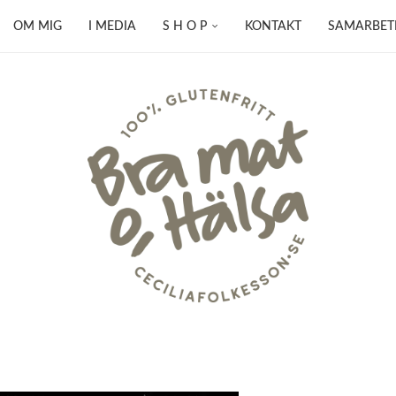
OM MIG
I MEDIA
S H O P
KONTAKT
SAMARBET