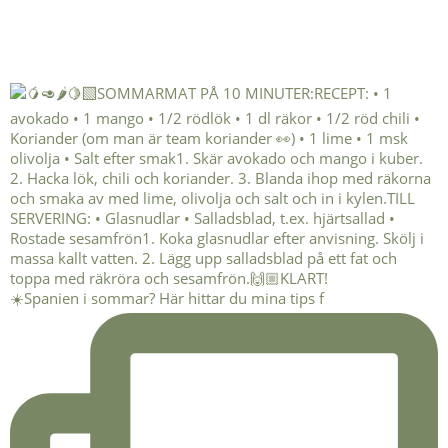
☀️Spanien i sommar? Här hittar du mina tips f