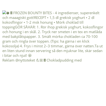
Reklam @nyttoteket 💪🏼🍫Chokladpudding med