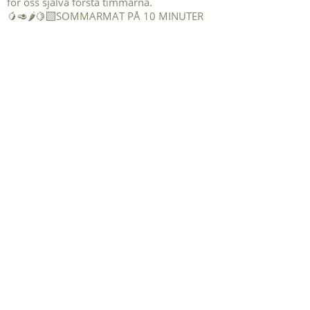
🥭🥑🌶️🍋‍🟩SOMMARMAT PÅ 10 MINUTER