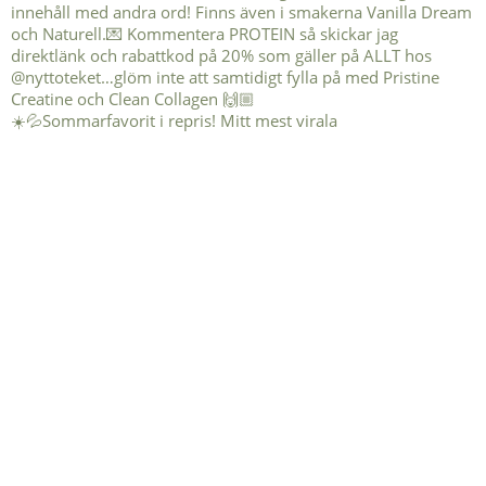
☀️💦Sommarfavorit i repris! Mitt mest virala