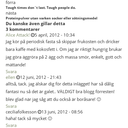
förra
Tough times don´t last. Tough people do.
nästa
Proteinpulver utan varken socker eller sötningsmedel
Du kanske även gillar detta
3 kommentarer
Alice Attack!
5 april, 2012 - 10:34
Jag kör på periodisk fasta så skippar frukosten och dricker
bara kaffe med kokosfett i. Om jag är riktigt hungrig brukar
jag göra äggröra på 2 ägg och massa smör, enkelt, gott och
mättande!
Svara
ellen
12 juni, 2012 - 21:43
alltså, tack. jag älskar dig för detta inlägget! har så dålig
fantasi nu så det är galet.. VÄLDIGT bra blogg förresten!
blev glad när jag såg att du också är boråsare! 🙂
Svara
ceciliafolkesson
13 juni, 2012 - 08:56
haha! tack så mycket 🙂
Svara