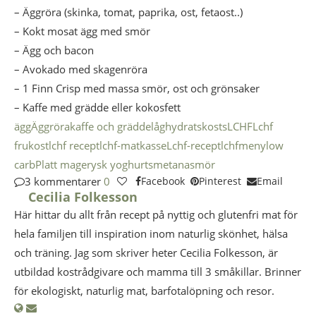
– Äggröra (skinka, tomat, paprika, ost, fetaost..)
– Kokt mosat ägg med smör
– Ägg och bacon
– Avokado med skagenröra
– 1 Finn Crisp med massa smör, ost och grönsaker
– Kaffe med grädde eller kokosfett
ägg
Äggröra
kaffe och grädde
låghydratskosts
LCHF
Lchf
frukost
lchf recept
lchf-matkasse
Lchf-recept
lchfmeny
low
carb
Platt mage
rysk yoghurt
smetana
smör
3 kommentarer
0
Facebook
Pinterest
Email
Cecilia Folkesson
Här hittar du allt från recept på nyttig och glutenfri mat för
hela familjen till inspiration inom naturlig skönhet, hälsa
och träning. Jag som skriver heter Cecilia Folkesson, är
utbildad kostrådgivare och mamma till 3 småkillar. Brinner
för ekologiskt, naturlig mat, barfotalöpning och resor.