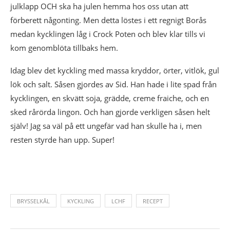
julklapp OCH ska ha julen hemma hos oss utan att
förberett någonting. Men detta löstes i ett regnigt Borås
medan kycklingen låg i Crock Poten och blev klar tills vi
kom genomblöta tillbaks hem.
Idag blev det kyckling med massa kryddor, örter, vitlök, gul
lök och salt. Såsen gjordes av Sid. Han hade i lite spad från
kycklingen, en skvätt soja, grädde, creme fraiche, och en
sked rårörda lingon. Och han gjorde verkligen såsen helt
själv! Jag sa väl på ett ungefär vad han skulle ha i, men
resten styrde han upp. Super!
BRYSSELKÅL
KYCKLING
LCHF
RECEPT