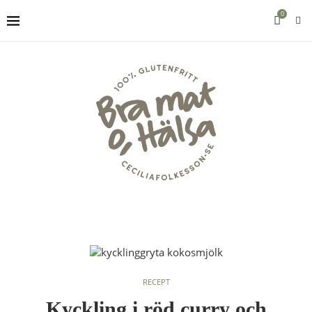
0
RECEPT
Kyckling i röd curry och