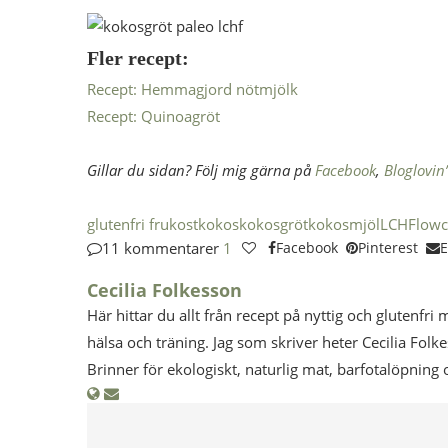
Fler recept:
Recept: Hemmagjord nötmjölk
Recept: Quinoagröt
Gillar du sidan? Följ mig gärna på
Facebook
,
Bloglovin’
glutenfri frukost
kokos
kokosgröt
kokosmjöl
LCHF
lowc
11 kommentarer
1
Facebook
Pinterest
E
Cecilia Folkesson
Här hittar du allt från recept på nyttig och glutenfri 
hälsa och träning. Jag som skriver heter Cecilia Folk
Brinner för ekologiskt, naturlig mat, barfotalöpning 