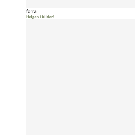
förra
Helgen i bilder!