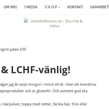
OM MIG
I MEDIA
S H O P
KONTAKT
SAMARBET
 & LCHF-vänlig!
got jag åt varje morgon i minst ett år. Utan att överdriva.
ejeriprodukter och är glutenfri. Och extremt god ska
 bärpulver, toppa med nötter, färska bär, frön eller