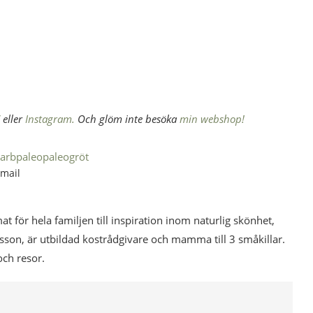
eller
Instagram.
Och glöm inte besöka
min webshop!
arb
paleo
paleogröt
mail
mat för hela familjen till inspiration inom naturlig skönhet,
esson, är utbildad kostrådgivare och mamma till 3 småkillar.
och resor.