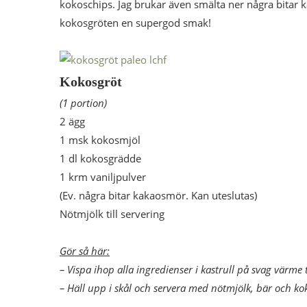
kokoschips. Jag brukar även smälta ner några bitar
kokosgröten en supergod smak!
Kokosgröt
(1 portion)
2 ägg
1 msk kokosmjöl
1 dl kokosgrädde
1 krm vaniljpulver
(Ev. några bitar kakaosmör. Kan uteslutas)
Nötmjölk till servering
Gör så här:
– Vispa ihop alla ingredienser i kastrull på svag värme t
– Häll upp i skål och servera med nötmjölk, bär och ko