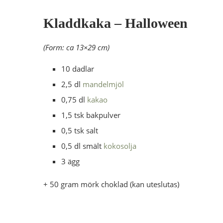
Kladdkaka – Halloween
(Form: ca 13×29 cm)
10 dadlar
2,5 dl
mandelmjöl
0,75 dl
kakao
1,5 tsk bakpulver
0,5 tsk salt
0,5 dl smält
kokosolja
3 ägg
+ 50 gram mörk choklad (kan uteslutas)