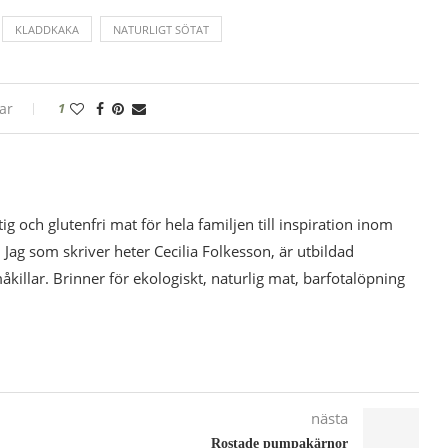
KLADDKAKA
NATURLIGT SÖTAT
ar
1
tig och glutenfri mat för hela familjen till inspiration inom
 Jag som skriver heter Cecilia Folkesson, är utbildad
illar. Brinner för ekologiskt, naturlig mat, barfotalöpning
nästa
Rostade pumpakärnor