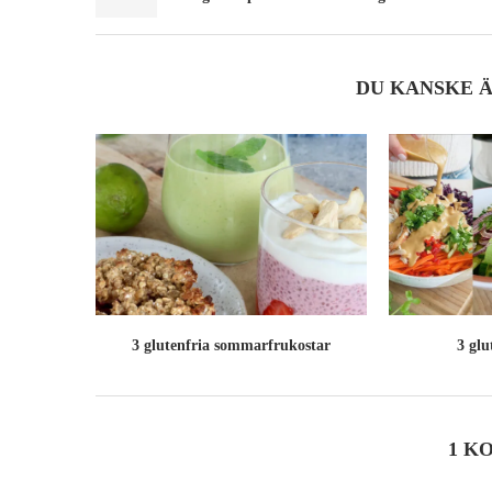
DU KANSKE 
3 glutenfria sommarfrukostar
3 glu
1 K