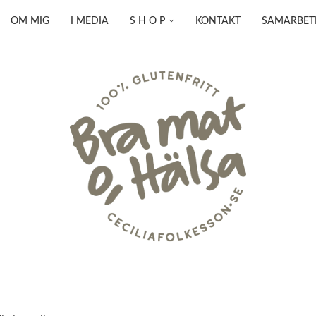
OM MIG
I MEDIA
S H O P
KONTAKT
SAMARBET