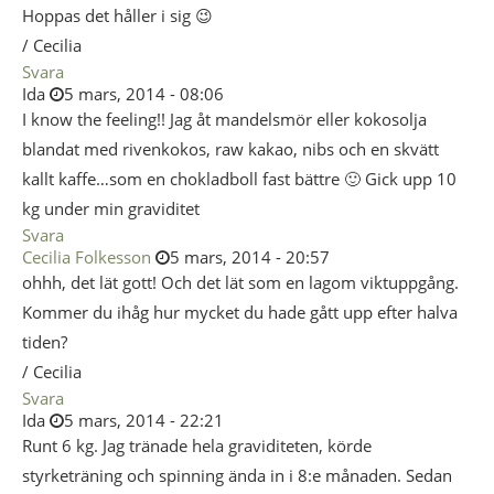
Hoppas det håller i sig 😉
/ Cecilia
Svara
Ida
5 mars, 2014 - 08:06
I know the feeling!! Jag åt mandelsmör eller kokosolja
blandat med rivenkokos, raw kakao, nibs och en skvätt
kallt kaffe…som en chokladboll fast bättre 🙂 Gick upp 10
kg under min graviditet
Svara
Cecilia Folkesson
5 mars, 2014 - 20:57
ohhh, det lät gott! Och det lät som en lagom viktuppgång.
Kommer du ihåg hur mycket du hade gått upp efter halva
tiden?
/ Cecilia
Svara
Ida
5 mars, 2014 - 22:21
Runt 6 kg. Jag tränade hela graviditeten, körde
styrketräning och spinning ända in i 8:e månaden. Sedan