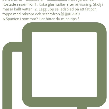
☀️Spanien i sommar? Här hittar du mina tips f