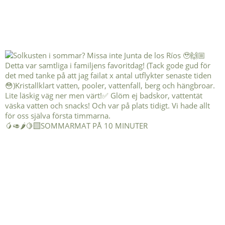
🥭🥑🌶️🍋‍🟩SOMMARMAT PÅ 10 MINUTER