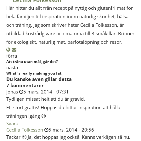
Cecilia Folkesson
Här hittar du allt från recept på nyttig och glutenfri mat för
hela familjen till inspiration inom naturlig skönhet, hälsa
och träning. Jag som skriver heter Cecilia Folkesson, är
utbildad kostrådgivare och mamma till 3 småkillar. Brinner
för ekologiskt, naturlig mat, barfotalöpning och resor.
förra
Att träna utan mål, går det?
nästa
What´s really making you fat.
Du kanske även gillar detta
7 kommentarer
Jonas
5 mars, 2014 - 07:31
Tydligen missat helt att du är gravid.
Ett stort grattis! Hoppas du hittar inspiration att hålla
träningen igång 😉
Svara
Cecilia Folkesson
5 mars, 2014 - 20:56
Tackar 🙂 Ja, det hoppas jag också. Känns verkligen så nu.