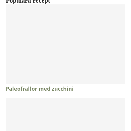
Populära recept
Paleofrallor med zucchini