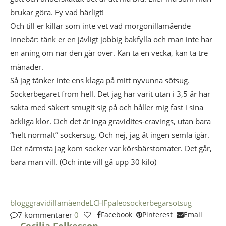
brukar göra. Fy vad härligt!
Och till er killar som inte vet vad morgonillamående
innebär: tänk er en jävligt jobbig bakfylla och man inte har
en aning om när den går över. Kan ta en vecka, kan ta tre
månader.
Så jag tänker inte ens klaga på mitt nyvunna sötsug.
Sockerbegäret from hell. Det jag har varit utan i 3,5 år har
sakta med säkert smugit sig på och håller mig fast i sina
äckliga klor. Och det är inga gravidites-cravings, utan bara
“helt normalt” sockersug. Och nej, jag åt ingen semla igår.
Det närmsta jag kom socker var körsbärstomater. Det går,
bara man vill. (Och inte vill gå upp 30 kilo)
blogg
gravid
illamående
LCHF
paleo
sockerbegär
sötsug
7 kommentarer
0
Facebook
Pinterest
Email