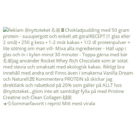
☀️💦Sommarfavorit i repris! Mitt mest virala