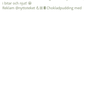
Reklam @nyttoteket 💪🏼🍫Chokladpudding med