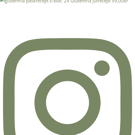
E-bok: 24 Glutenfria Julrecept
99,00
kr