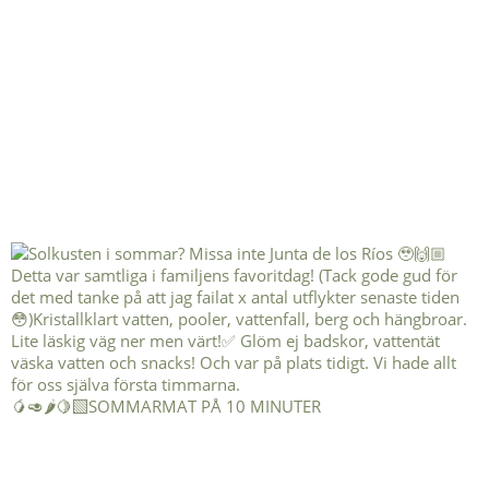
🥭🥑🌶️🍋‍🟩SOMMARMAT PÅ 10 MINUTER