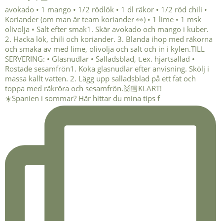
☀️Spanien i sommar? Här hittar du mina tips f