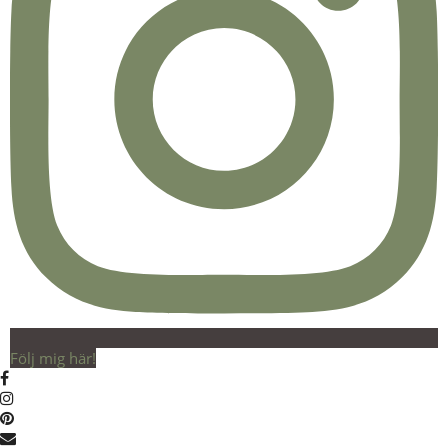
Följ mig här!