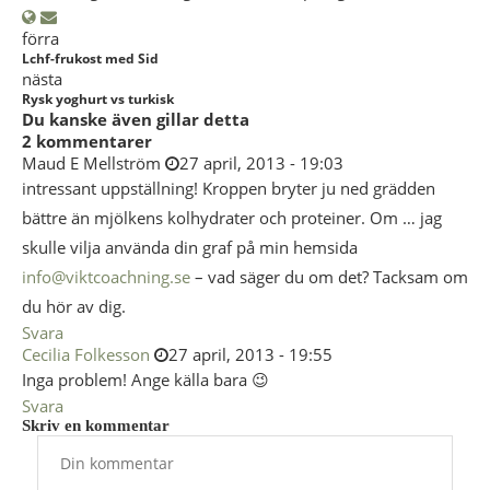
förra
Lchf-frukost med Sid
nästa
Rysk yoghurt vs turkisk
Du kanske även gillar detta
2 kommentarer
Maud E Mellström
27 april, 2013 - 19:03
intressant uppställning! Kroppen bryter ju ned grädden
bättre än mjölkens kolhydrater och proteiner. Om … jag
skulle vilja använda din graf på min hemsida
info@viktcoachning.se
– vad säger du om det? Tacksam om
du hör av dig.
Svara
Cecilia Folkesson
27 april, 2013 - 19:55
Inga problem! Ange källa bara 😉
Svara
Skriv en kommentar