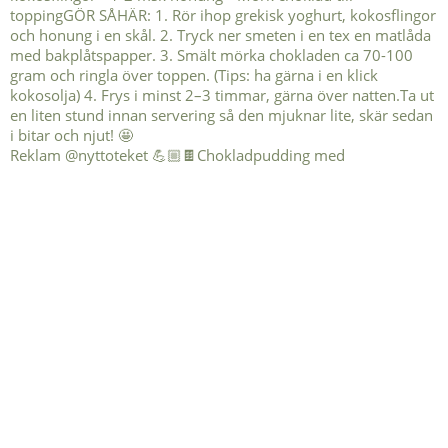
Reklam @nyttoteket 💪🏼🍫Chokladpudding med