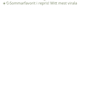
☀️💦Sommarfavorit i repris! Mitt mest virala