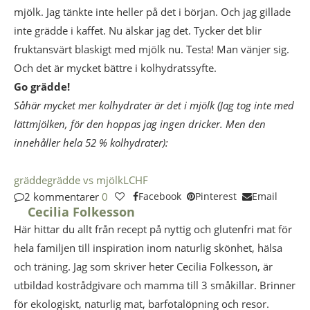
mjölk. Jag tänkte inte heller på det i början. Och jag gillade
inte grädde i kaffet. Nu älskar jag det. Tycker det blir
fruktansvärt blaskigt med mjölk nu. Testa! Man vänjer sig.
Och det är mycket bättre i kolhydratssyfte.
Go grädde!
Såhär mycket mer kolhydrater är det i mjölk (Jag tog inte med
lättmjölken, för den hoppas jag ingen dricker. Men den
innehåller hela 52 % kolhydrater):
grädde
grädde vs mjölk
LCHF
2 kommentarer
0
Facebook
Pinterest
Email
Cecilia Folkesson
Här hittar du allt från recept på nyttig och glutenfri mat för
hela familjen till inspiration inom naturlig skönhet, hälsa
och träning. Jag som skriver heter Cecilia Folkesson, är
utbildad kostrådgivare och mamma till 3 småkillar. Brinner
för ekologiskt, naturlig mat, barfotalöpning och resor.