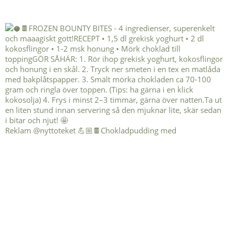
Reklam @nyttoteket 💪🏼🍫Chokladpudding med