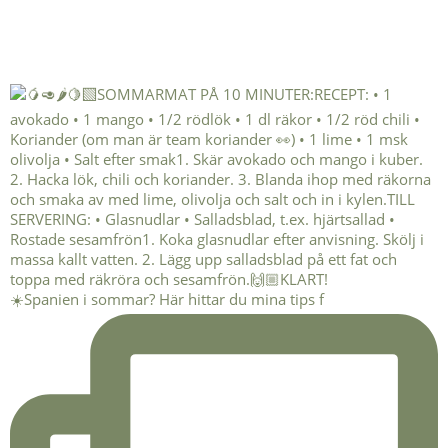
☀️Spanien i sommar? Här hittar du mina tips f