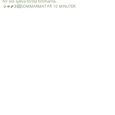
🥭🥑🌶️🍋‍🟩SOMMARMAT PÅ 10 MINUTER