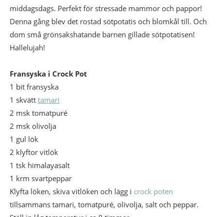
middagsdags. Perfekt för stressade mammor och pappor!
Denna gång blev det rostad sötpotatis och blomkål till. Och
dom små grönsakshatande barnen gillade sötpotatisen!
Hallelujah!
Fransyska i Crock Pot
1 bit fransyska
1 skvätt
tamari
2 msk tomatpuré
2 msk olivolja
1 gul lök
2 klyftor vitlök
1 tsk himalayasalt
1 krm svartpeppar
Klyfta löken, skiva vitlöken och lägg i
crock poten
tillsammans tamari, tomatpuré, olivolja, salt och peppar.