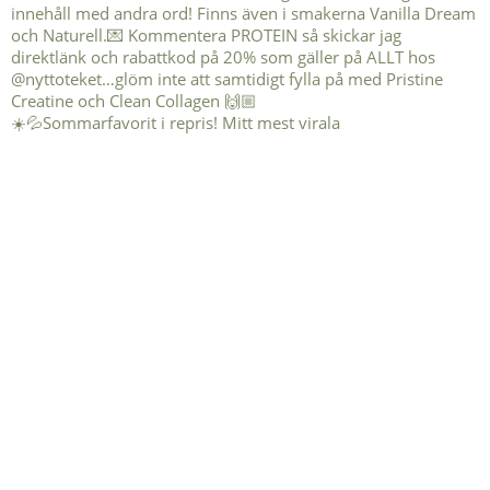
☀️💦Sommarfavorit i repris! Mitt mest virala