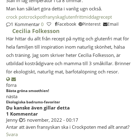
Ställ in låg temperatur i ca 8 timmar.
Man kan såklart göra detta i vanlig ugn också.
crock pot
crockpot
franyska
glutenfritt
middag
recept
1 Kommentar
0
Facebook
Pinterest
Email
Cecilia Folkesson
Här hittar du allt från recept på nyttig och glutenfri mat för
hela familjen till inspiration inom naturlig skönhet, hälsa
och träning. Jag som skriver heter Cecilia Folkesson, är
utbildad kostrådgivare och mamma till 3 småkillar. Brinner
för ekologiskt, naturlig mat, barfotalöpning och resor.
förra
Bästa gröna smoothien!
nästa
Ekologiska badrums-favoriter
Du kanske även gillar detta
1 Kommentar
Jenny
5 november, 2022 - 00:17
Antar att även fransyskan ska i Crockpoten med allt annat?
Svara