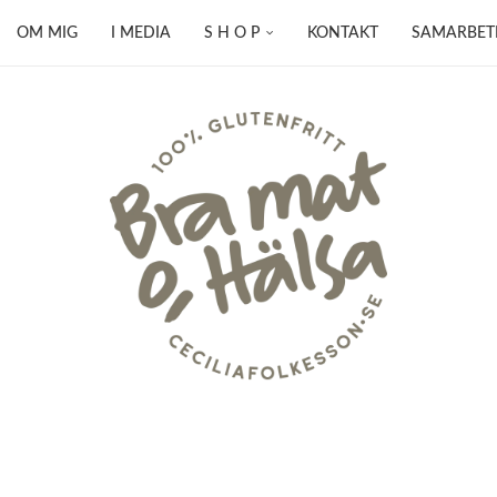
OM MIG
I MEDIA
S H O P
KONTAKT
SAMARBET