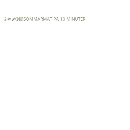
🥭🥑🌶️🍋‍🟩SOMMARMAT PÅ 10 MINUTER