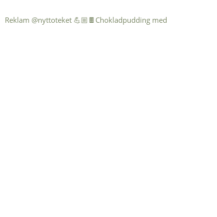
Reklam @nyttoteket 💪🏼🍫Chokladpudding med