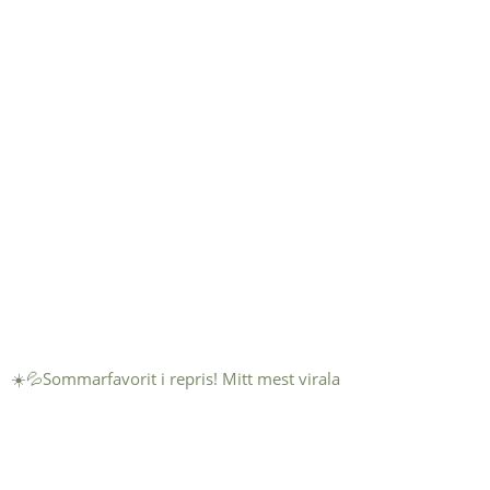
☀️💦Sommarfavorit i repris! Mitt mest virala