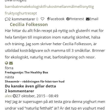
barn
batnmat
ekologiskt
frukost
mellanmål
mellis
nyttig
fruktyoghurt
recept
2 kommentarer
0
Facebook
Pinterest
Email
Cecilia Folkesson
Här hittar du allt från recept på nyttig och glutenfri mat för
hela familjen till inspiration inom naturlig skönhet, hälsa
och träning. Jag som skriver heter Cecilia Folkesson, är
utbildad kostrådgivare och mamma till 3 småkillar. Brinner
för ekologiskt, naturlig mat, barfotalöpning och resor.
förra
Fredagsnöje: The Healthy Box
nästa
Sheasmör – räddningen för höst-torr hud
Du kanske även gillar detta
2 kommentarer
alex
27 oktober, 2015 - 08:49
Hej! Jag är supersugen på att testa göra denna yoghurt men
undrar vad “naturlig fetthalt” är? Är det typ en yoghurt med