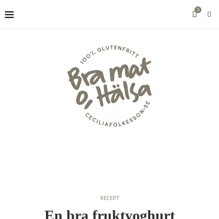
0
RECEPT
En bra fruktyoghurt