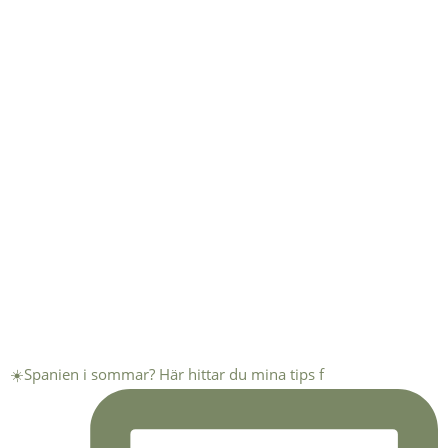
☀️Spanien i sommar? Här hittar du mina tips f