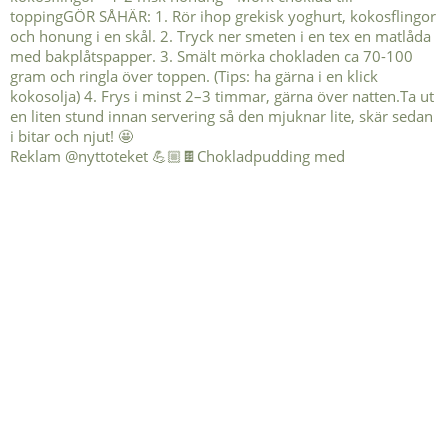
Reklam @nyttoteket 💪🏼🍫Chokladpudding med