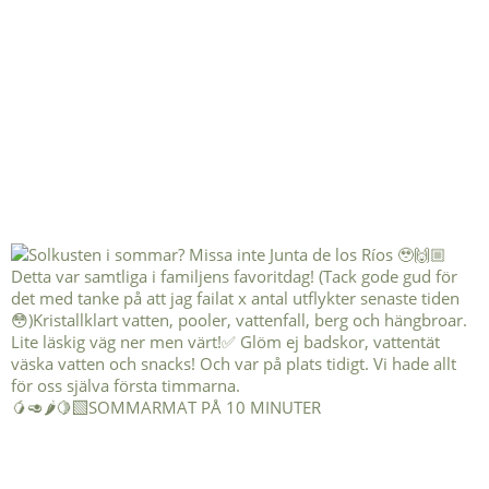
🥭🥑🌶️🍋‍🟩SOMMARMAT PÅ 10 MINUTER