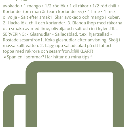
☀️Spanien i sommar? Här hittar du mina tips f