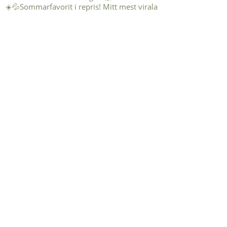
☀️💦Sommarfavorit i repris! Mitt mest virala