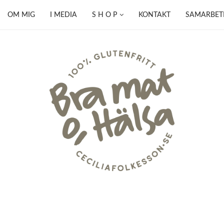
OM MIG
I MEDIA
S H O P
KONTAKT
SAMARBET