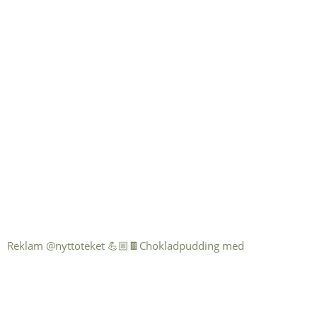
Reklam @nyttoteket 💪🏼🍫Chokladpudding med