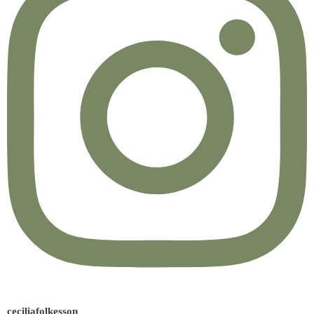
ceciliafolkesson