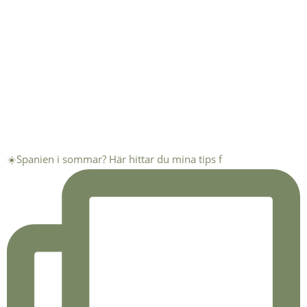
☀️Spanien i sommar? Här hittar du mina tips f