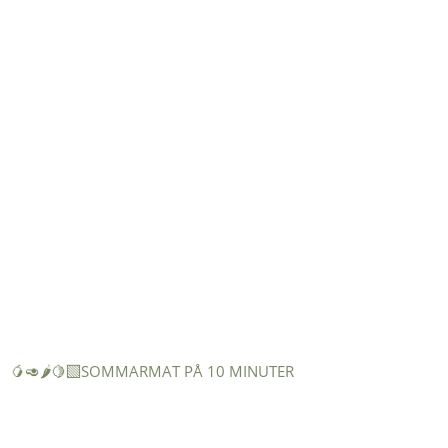
🥭🥑🌶️🍋‍🟩SOMMARMAT PÅ 10 MINUTER