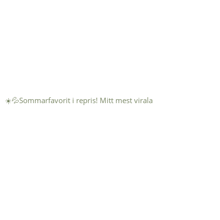
☀️💦Sommarfavorit i repris! Mitt mest virala