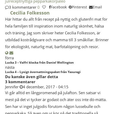
julrecept
nyttiga pepparkakor
paleo
3 kommentarer
0
Facebook
Pinterest
Email
Cecilia Folkesson
Här hittar du allt från recept på nyttig och glutenfri mat för
hela familjen till inspiration inom naturlig skönhet, hälsa
och träning. Jag som skriver heter Cecilia Folkesson, är
utbildad kostrådgivare och mamma till 3 småkillar. Brinner
för ekologiskt, naturlig mat, barfotalöpning och resor.
förra
Lucka 3 – Valfri klocka från Daniel Wellington
nästa
Lucka 4 – Lyxigt övernattningspaket från Yasuragi
Du kanske även gillar detta
3 kommentarer
Jennifer
4 december, 2017 - 04:15
Vi går alltid en långpromenad på julafton. Sen satsar vi
mest på det vi tycker är godast och äter oss inte dö-mätta.
Sen har vi inget julgodis förutom någon lussebulle och
pepparkaka. Så även om vi kör på det traditionella så