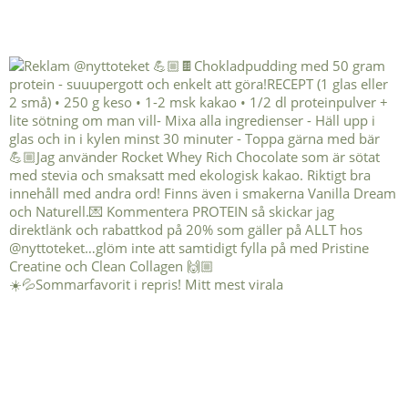
☀️💦Sommarfavorit i repris! Mitt mest virala