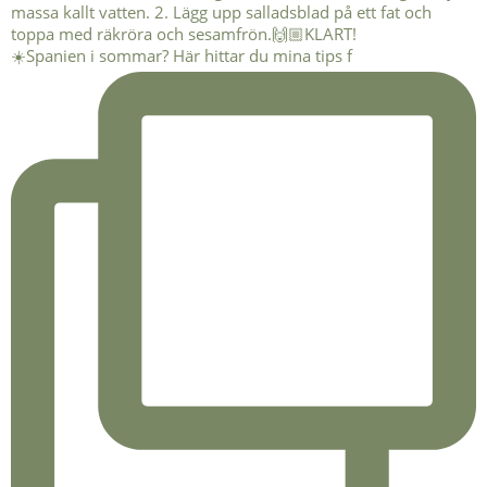
☀️Spanien i sommar? Här hittar du mina tips f