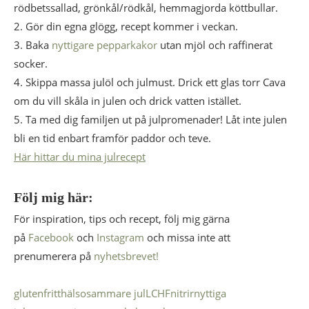
rödbetssallad, grönkål/rödkål, hemmagjorda köttbullar.
2. Gör din egna glögg, recept kommer i veckan.
3. Baka
nyttigare pepparkakor
utan mjöl och raffinerat
socker.
4. Skippa massa julöl och julmust. Drick ett glas torr Cava
om du vill skåla in julen och drick vatten istället.
5. Ta med dig familjen ut på julpromenader! Låt inte julen
bli en tid enbart framför paddor och teve.
Här hittar du mina
julrecept
Följ mig här:
För inspiration, tips och recept, följ mig gärna
på
Facebook
och
Instagram
och missa inte att
prenumerera på
nyhetsbrevet!
glutenfritt
hälsosammare jul
LCHF
nitrir
nyttiga