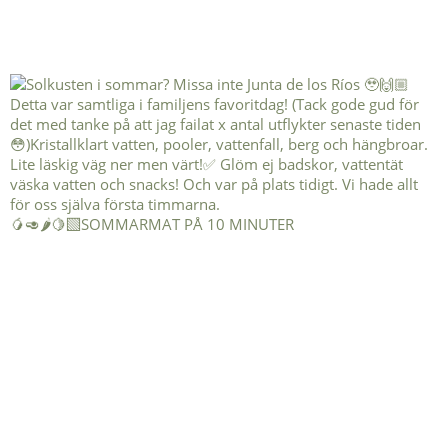
🥭🥑🌶️🍋‍🟩SOMMARMAT PÅ 10 MINUTER