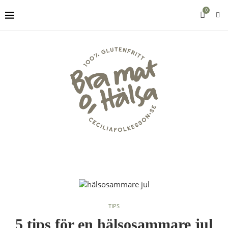
0
TIPS
5 tips för en hälsosammare jul