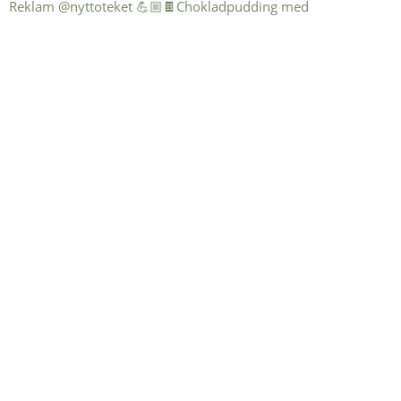
Reklam @nyttoteket 💪🏼🍫Chokladpudding med