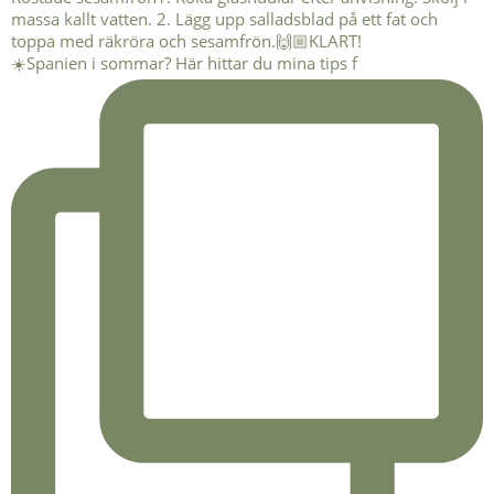
☀️Spanien i sommar? Här hittar du mina tips f