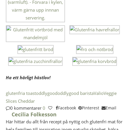
Ha ett härligt höstlov!
glutenfria toast
oddlygood
oddlygood barista
Valio
Veggie
Slices Cheddar
0 kommentarer
0
Facebook
Pinterest
Email
Cecilia Folkesson
Här hittar du allt från recept på nyttig och glutenfri mat för
hela familjen till inspiration inom naturlig skönhet, hälsa