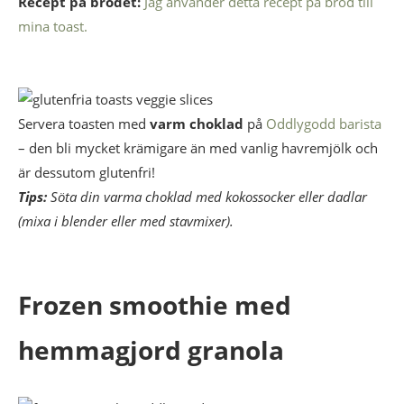
Recept på brödet:
Jag använder detta recept på bröd till
mina toast.
Servera toasten med
varm choklad
på
Oddlygodd barista
– den bli mycket krämigare än med vanlig havremjölk och
är dessutom glutenfri!
Tips:
Söta din varma choklad med kokossocker eller dadlar
(mixa i blender eller med stavmixer).
Frozen smoothie med
hemmagjord granola