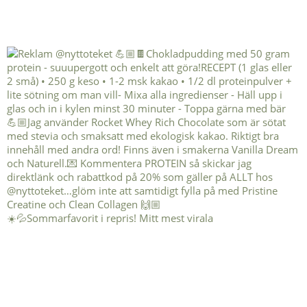
☀️💦Sommarfavorit i repris! Mitt mest virala