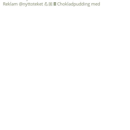
Reklam @nyttoteket 💪🏼🍫Chokladpudding med