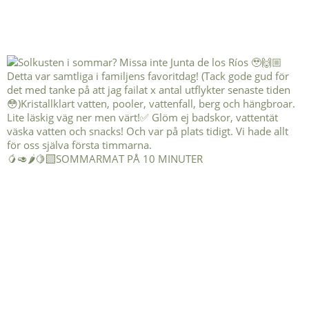
🥭🥑🌶️🍋‍🟩SOMMARMAT PÅ 10 MINUTER