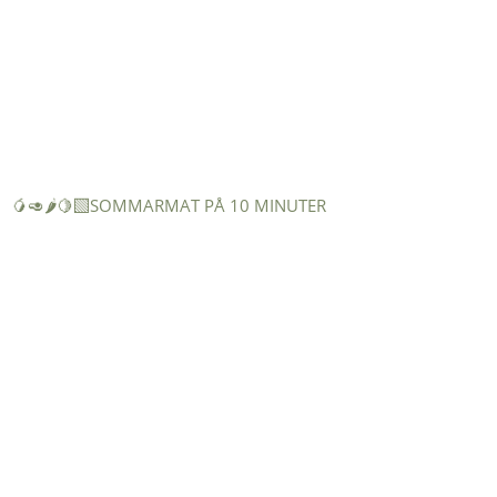
🥭🥑🌶️🍋‍🟩SOMMARMAT PÅ 10 MINUTER