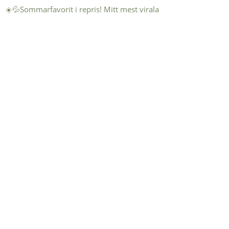
☀️💦Sommarfavorit i repris! Mitt mest virala