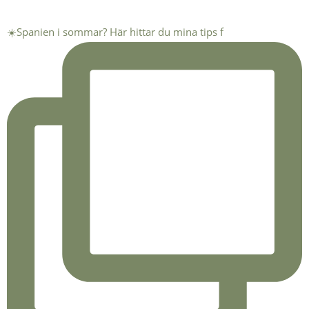
☀️Spanien i sommar? Här hittar du mina tips f