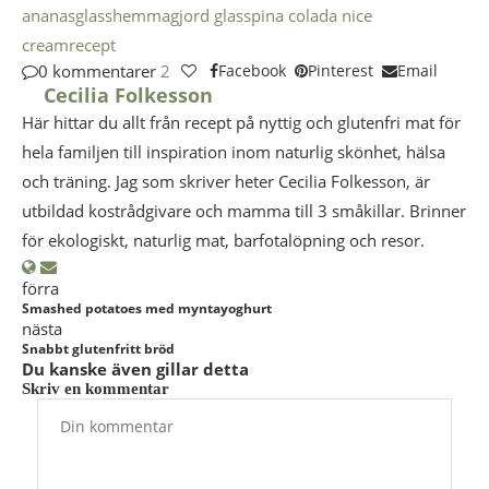
ananasglass
hemmagjord glass
pina colada nice
cream
recept
0 kommentarer
2
Facebook
Pinterest
Email
Cecilia Folkesson
Här hittar du allt från recept på nyttig och glutenfri mat för
hela familjen till inspiration inom naturlig skönhet, hälsa
och träning. Jag som skriver heter Cecilia Folkesson, är
utbildad kostrådgivare och mamma till 3 småkillar. Brinner
för ekologiskt, naturlig mat, barfotalöpning och resor.
förra
Smashed potatoes med myntayoghurt
nästa
Snabbt glutenfritt bröd
Du kanske även gillar detta
Skriv en kommentar