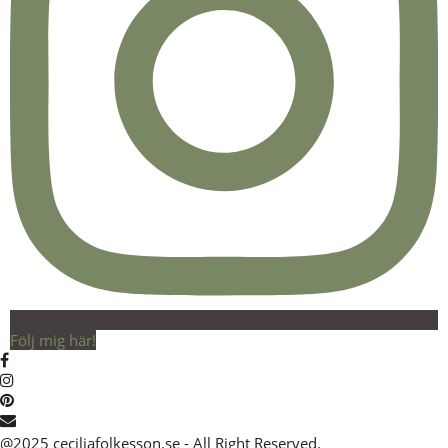
Följ mig här!
@2025 ceciliafolkesson.se - All Right Reserved.