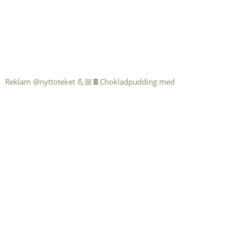
Reklam @nyttoteket 💪🏼🍫Chokladpudding med