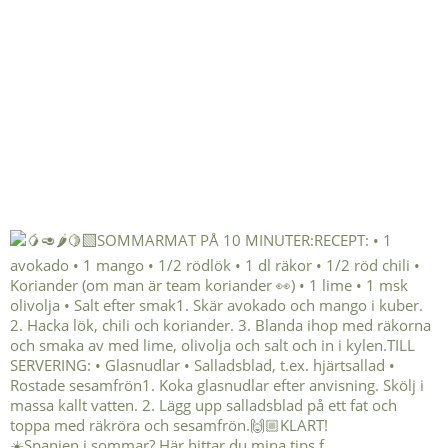
☀️Spanien i sommar? Här hittar du mina tips f