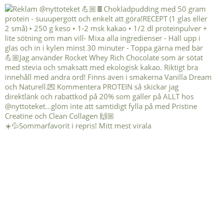
☀️💦Sommarfavorit i repris! Mitt mest virala