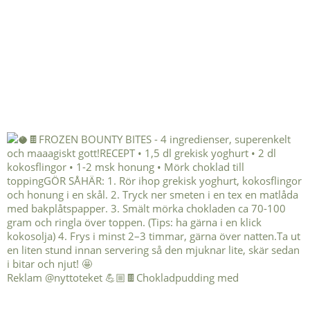
Reklam @nyttoteket 💪🏼🍫Chokladpudding med