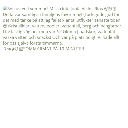
🥭🥑🌶️🍋‍🟩SOMMARMAT PÅ 10 MINUTER