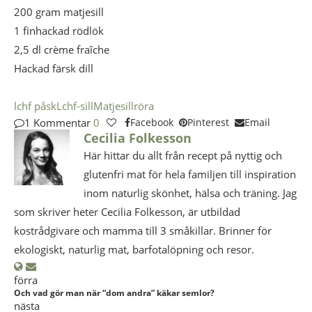
200 gram matjesill
1 finhackad rödlök
2,5 dl crème fraîche
Hackad färsk dill
lchf påsk
Lchf-sill
Matjesillröra
1 Kommentar
0
Facebook
Pinterest
Email
Cecilia Folkesson
Här hittar du allt från recept på nyttig och
glutenfri mat för hela familjen till inspiration
inom naturlig skönhet, hälsa och träning. Jag
som skriver heter Cecilia Folkesson, är utbildad
kostrådgivare och mamma till 3 småkillar. Brinner för
ekologiskt, naturlig mat, barfotalöpning och resor.
förra
Och vad gör man när “dom andra” käkar semlor?
nästa