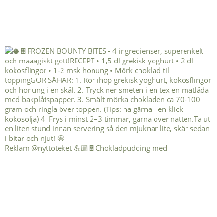
Reklam @nyttoteket 💪🏼🍫Chokladpudding med