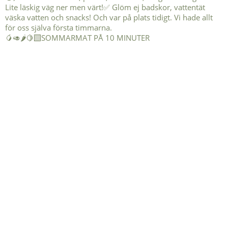
🥭🥑🌶️🍋‍🟩SOMMARMAT PÅ 10 MINUTER