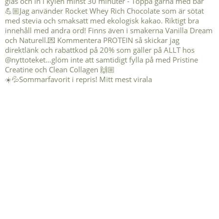
☀️💦Sommarfavorit i repris! Mitt mest virala