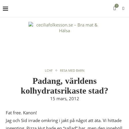
0
LCHF
RESA MED BARN
Padang, världens
kolhydratsrikaste stad?
15 mars, 2012
Fat free. Kanon!
Jag och Sid irrade omkring i jakt på något att äta. Vi hittade
ingenting. Pizza Hut hade en “sallad” bar, men den innehöll