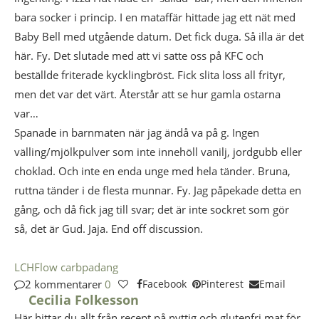
bara socker i princip. I en mataffär hittade jag ett nät med
Baby Bell med utgående datum. Det fick duga. Så illa är det
här. Fy. Det slutade med att vi satte oss på KFC och
beställde friterade kycklingbröst. Fick slita loss all frityr,
men det var det värt. Återstår att se hur gamla ostarna
var…
Spanade in barnmaten när jag ändå va på g. Ingen
välling/mjölkpulver som inte innehöll vanilj, jordgubb eller
choklad. Och inte en enda unge med hela tänder. Bruna,
ruttna tänder i de flesta munnar. Fy. Jag påpekade detta en
gång, och då fick jag till svar; det är inte sockret som gör
så, det är Gud. Jaja. End off discussion.
LCHF
low carb
padang
2 kommentarer
0
Facebook
Pinterest
Email
Cecilia Folkesson
Här hittar du allt från recept på nyttig och glutenfri mat för