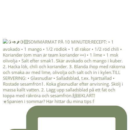
☀️Spanien i sommar? Här hittar du mina tips f