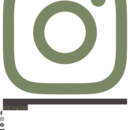
Följ mig här!