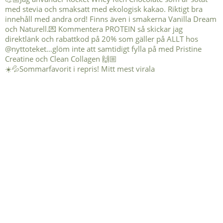
☀️💦Sommarfavorit i repris! Mitt mest virala