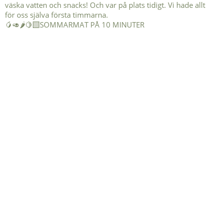
🥭🥑🌶️🍋‍🟩SOMMARMAT PÅ 10 MINUTER