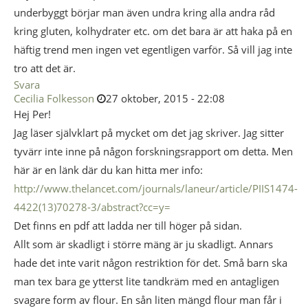
underbyggt börjar man även undra kring alla andra råd
kring gluten, kolhydrater etc. om det bara är att haka på en
häftig trend men ingen vet egentligen varför. Så vill jag inte
tro att det är.
Svara
Cecilia Folkesson
27 oktober, 2015 - 22:08
Hej Per!
Jag läser självklart på mycket om det jag skriver. Jag sitter
tyvärr inte inne på någon forskningsrapport om detta. Men
här är en länk där du kan hitta mer info:
http://www.thelancet.com/journals/laneur/article/PIIS1474-
4422(13)70278-3/abstract?cc=y=
Det finns en pdf att ladda ner till höger på sidan.
Allt som är skadligt i större mäng är ju skadligt. Annars
hade det inte varit någon restriktion för det. Små barn ska
man tex bara ge ytterst lite tandkräm med en antagligen
svagare form av flour. En sån liten mängd flour man får i