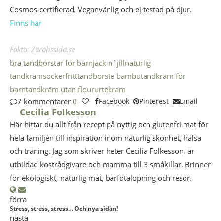
Cosmos-certifierad. Veganvänlig och ej testad på djur.
Finns här
Fakta:
Zarahssida.se
bra tandborstar för barn
jack n´jill
naturlig
tandkräm
sockerfritt
tandborste bambu
tandkräm för
barn
tandkräm utan flour
urtekram
7 kommentarer
0
Facebook
Pinterest
Email
Cecilia Folkesson
Här hittar du allt från recept på nyttig och glutenfri mat för
hela familjen till inspiration inom naturlig skönhet, hälsa
och träning. Jag som skriver heter Cecilia Folkesson, är
utbildad kostrådgivare och mamma till 3 småkillar. Brinner
för ekologiskt, naturlig mat, barfotalöpning och resor.
förra
Stress, stress, stress… Och nya sidan!
nästa