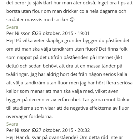
det beror ju självklart hur man äter också. Inget bra tips att
borsta utan flour om man dricker cola hela dagarna och
småäter massvis med socker 🙂
Svara
Per Nilsson
23 oktober, 2015 - 19:01
Hej! På vilka vetenskapliga grunder bygger du påståendet
om att man ska välja tandkräm utan fluor? Det finns folk
som nappat på det utifrån påståenden på Internet (likt
detta) och sedan behövt att dra ut en massa tänder på
tvååringar. Jag har aldrig hört det från någon seriös källa
att välja tandkräm utan fluor men jag har hört flera seriösa
källor som menar att man ska välja med, vilket även
bygger på decennier av erfarenhet. Tar gärna emot länkar
till studierna som visar att de negativa effekterna av fluor
överväger fördelarna.
Svara
Per Nilsson
27 oktober, 2015 - 20:32
Hej! Har du svar på ovanstående? Om detta råd inte är