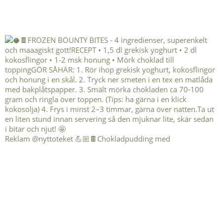
Reklam @nyttoteket 💪🏼🍫Chokladpudding med