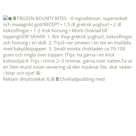
Reklam @nyttoteket 💪🏼🍫Chokladpudding med