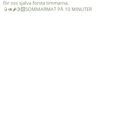
🥭🥑🌶️🍋‍🟩SOMMARMAT PÅ 10 MINUTER