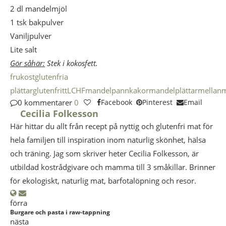
2 dl mandelmjöl
1 tsk bakpulver
Vaniljpulver
Lite salt
Gör såhär:
Stek i kokosfett.
frukost
glutenfria
plättar
glutenfritt
LCHF
mandelpannkakor
mandelplättar
mellan
0 kommentarer
0
Facebook
Pinterest
Email
Cecilia Folkesson
Här hittar du allt från recept på nyttig och glutenfri mat för
hela familjen till inspiration inom naturlig skönhet, hälsa
och träning. Jag som skriver heter Cecilia Folkesson, är
utbildad kostrådgivare och mamma till 3 småkillar. Brinner
för ekologiskt, naturlig mat, barfotalöpning och resor.
förra
Burgare och pasta i raw-tappning
nästa