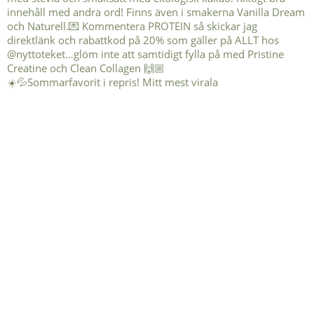
☀️💦Sommarfavorit i repris! Mitt mest virala