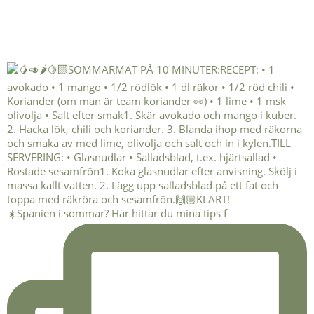
☀️Spanien i sommar? Här hittar du mina tips f