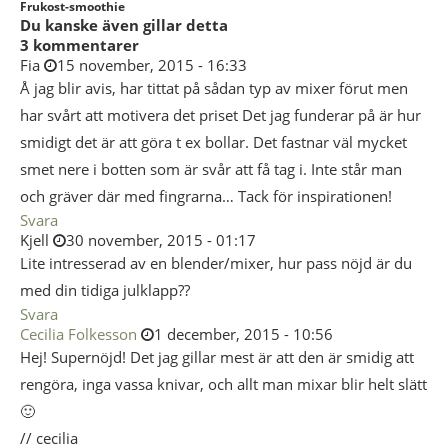
Frukost-smoothie
Du kanske även gillar detta
3 kommentarer
Fia
15 november, 2015 - 16:33
Å jag blir avis, har tittat på sådan typ av mixer förut men
har svårt att motivera det priset Det jag funderar på är hur
smidigt det är att göra t ex bollar. Det fastnar väl mycket
smet nere i botten som är svår att få tag i. Inte står man
och gräver där med fingrarna… Tack för inspirationen!
Svara
Kjell
30 november, 2015 - 01:17
Lite intresserad av en blender/mixer, hur pass nöjd är du
med din tidiga julklapp??
Svara
Cecilia Folkesson
1 december, 2015 - 10:56
Hej! Supernöjd! Det jag gillar mest är att den är smidig att
rengöra, inga vassa knivar, och allt man mixar blir helt slätt
🙂
// cecilia