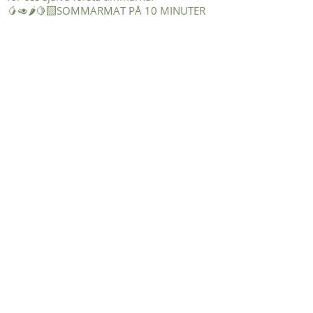
🥭🥑🌶️🍋‍🟩SOMMARMAT PÅ 10 MINUTER