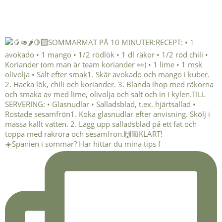
☀️Spanien i sommar? Här hittar du mina tips f