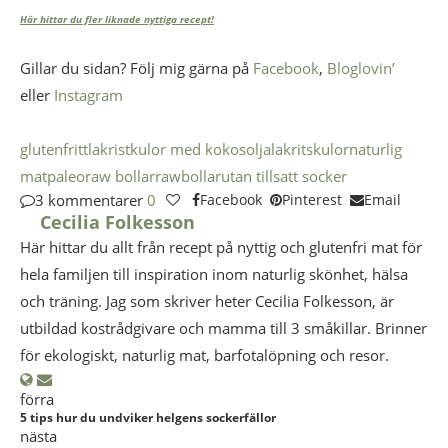
Här hittar du fler liknade nyttiga recept!
Gillar du sidan? Följ mig gärna på
Facebook
,
Bloglovin’
eller
Instagram
glutenfritt
lakristkulor med kokosolja
lakritskulor
naturlig
mat
paleo
raw bollar
rawbollar
utan tillsatt socker
3 kommentarer
0
Facebook
Pinterest
Email
Cecilia Folkesson
Här hittar du allt från recept på nyttig och glutenfri mat för
hela familjen till inspiration inom naturlig skönhet, hälsa
och träning. Jag som skriver heter Cecilia Folkesson, är
utbildad kostrådgivare och mamma till 3 småkillar. Brinner
för ekologiskt, naturlig mat, barfotalöpning och resor.
förra
5 tips hur du undviker helgens sockerfällor
nästa