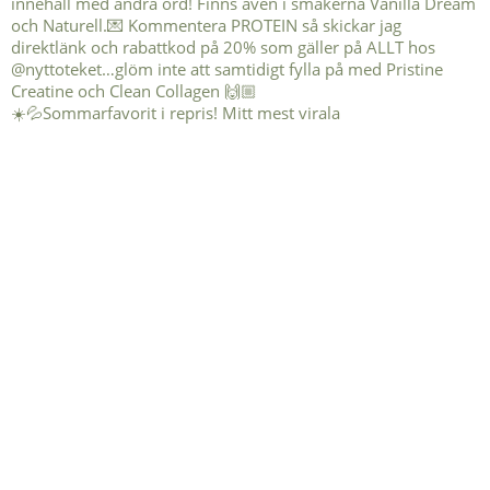
☀️💦Sommarfavorit i repris! Mitt mest virala