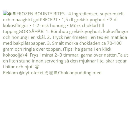
Reklam @nyttoteket 💪🏼🍫Chokladpudding med