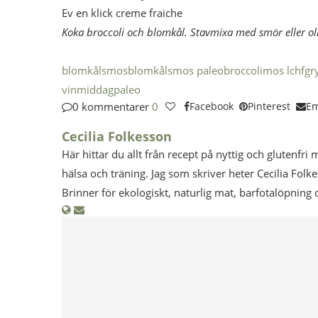
Ev en klick creme fraiche
Koka broccoli och blomkål. Stavmixa med smör eller oli
blomkålsmos
blomkålsmos paleo
broccolimos lchf
gry
vin
middag
paleo
0 kommentarer
0
Facebook
Pinterest
Em
Cecilia Folkesson
Här hittar du allt från recept på nyttig och glutenfri 
hälsa och träning. Jag som skriver heter Cecilia Folk
Brinner för ekologiskt, naturlig mat, barfotalöpning 