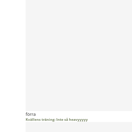
förra
Kvällens träning: Inte så heavyyyyy