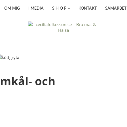
OM MIG
I MEDIA
S H O P
KONTAKT
SAMARBET
omkål- och