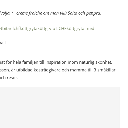
volja. (+ creme fraiche om man vill) Salta och peppra.
tbitar lchf
köttgryta
köttgryta LCHF
köttgryta med
ail
mat för hela familjen till inspiration inom naturlig skönhet,
esson, är utbildad kostrådgivare och mamma till 3 småkillar.
och resor.