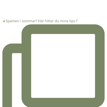
☀️Spanien i sommar? Här hittar du mina tips f