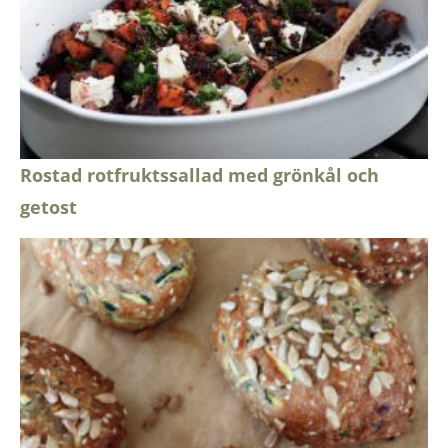
Rostad rotfruktssallad med grönkål och
getost