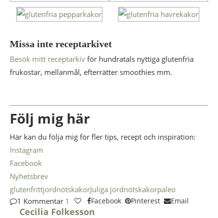
Missa inte receptarkivet
Besök mitt receptarkiv
för hundratals nyttiga glutenfria
frukostar, mellanmål, efterrätter smoothies mm.
Följ mig här
Här kan du följa mig för fler tips, recept och inspiration:
Instagram
Facebook
Nyhetsbrev
glutenfritt
jordnötskakor
Juliga jordnötskakor
paleo
1 Kommentar
1
Facebook
Pinterest
Email
Cecilia Folkesson