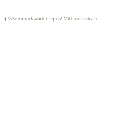
☀️💦Sommarfavorit i repris! Mitt mest virala