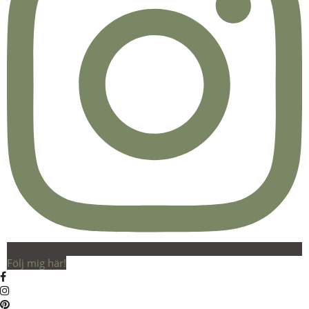
Följ mig här!