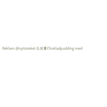
Reklam @nyttoteket 💪🏼🍫Chokladpudding med