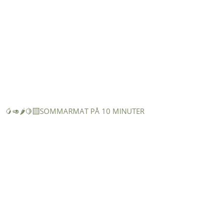
🥭🥑🌶️🍋‍🟩SOMMARMAT PÅ 10 MINUTER