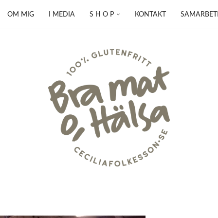
OM MIG
I MEDIA
S H O P
KONTAKT
SAMARBET